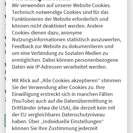
Präsenz
Wir verwenden auf unserer Website Cookies.
Technisch notwendige Cookies sind für das
Veranstaltungsreihe
Funktionieren der Website erforderlich und
Weitere Veranstaltungen dieser Reihe (3)
können nicht deaktiviert werden. Andere
Cookies dienen dazu, anonyme
Organisator(en)
Nutzungsinformationen statistisch auszuwerten,
Vivantes Klinikum im Friedrichshain
Feedback zur Website zu dokumentieren und
Innere Medizin - Angiologie, Hämostaseologie
um eine Verbindung zu Sozialen Medien zu
ermöglichen. Dabei können personenbezogene
Wissenschaftliche Leitung
Daten wie IP-Adressen verarbeitet werden.
Herr Priv.-Doz. Dr. med. Robert Klamroth
Vivantes Klinikum im Friedrichshain
Mit Klick auf „Alle Cookies akzeptieren“ stimmen
Sie der Verwendung aller Cookies zu. Ihre
Veranstaltungsnummer
Einwilligung erstreckt sich in manchen Fällen
2761102026001350070
(YouTube) auch auf die Datenübermittlung in
Drittländer (etwa die USA), die derzeit kein mit
der EU vergleichbares Datenschutzniveau
Zurück zur Übersicht
haben. Über „Individuelle Einstellungen“
können Sie Ihre Zustimmung jederzeit