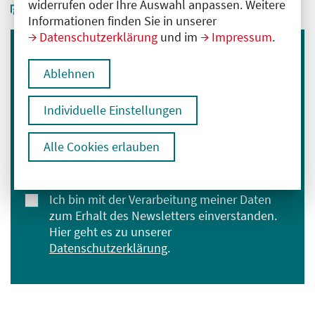
widerrufen oder Ihre Auswahl anpassen. Weitere
Informationen finden Sie in unserer
Datenschutzerklärung
und im
Impressum
.
Immer informiert bleiben
Ablehnen
Melden Sie sich für unseren Newsletter an:
Individuelle Einstellungen
E-Mail-Adresse eingeben
Alle Cookies erlauben
Anmelden
Ich bin mit der Verarbeitung meiner Daten
zum Erhalt des Newsletters einverstanden.
Hier geht es zu unserer
Datenschutzerklärung
.