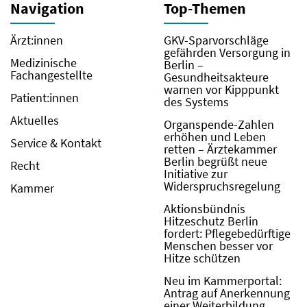
Navigation
Top-Themen
Ärzt:innen
GKV-Sparvorschläge
gefährden Versorgung in
Medizinische
Berlin –
Fachangestellte
Gesundheitsakteure
warnen vor Kipppunkt
Patient:innen
des Systems
Aktuelles
Organspende-Zahlen
erhöhen und Leben
Service & Kontakt
retten – Ärztekammer
Berlin begrüßt neue
Recht
Initiative zur
Widerspruchsregelung
Kammer
Aktionsbündnis
Hitzeschutz Berlin
fordert: Pflegebedürftige
Menschen besser vor
Hitze schützen
Neu im Kammerportal:
Antrag auf Anerkennung
einer Weiterbildung