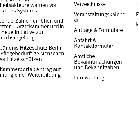
Verzeichnisse
+
eitsakteure warnen vor
kt des Systems
Veranstaltungskalend
E
er
pende-Zahlen erhöhen und
k
etten – Ärztekammer Berlin
Anträge & Formulare
neue Initiative zur
pruchsregelung
Anfahrt &
Kontaktformular
bündnis Hitzeschutz Berlin
: Pflegebedürftige Menschen
Amtliche
vor Hitze schützen
Bekanntmachungen
und Bekanntgaben
Kammerportal: Antrag auf
nung einer Weiterbildung
Fernwartung