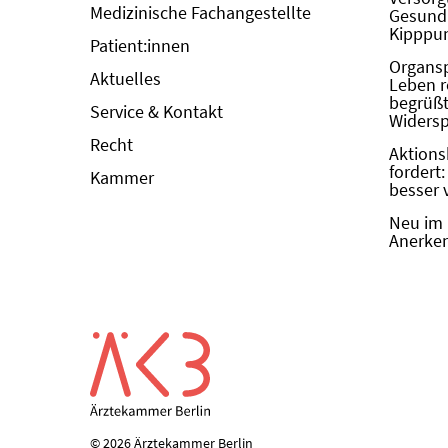
Medizinische Fachangestellte
Gesundh
Kipppun
Patient:innen
Organs
Aktuelles
Leben r
begrüßt 
Service & Kontakt
Widers
Recht
Aktions
fordert
Kammer
besser 
Neu im 
Anerken
© 2026 Ärztekammer Berlin