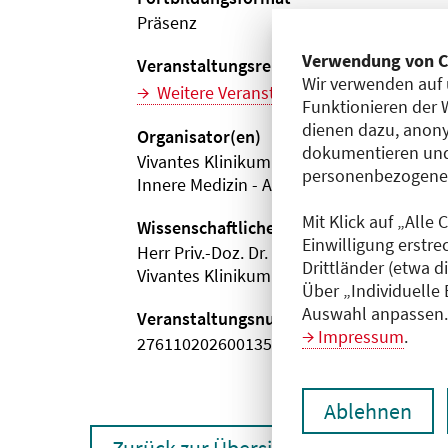
Präsenz
Verwendung von C
Veranstaltungsreihe
Wir verwenden auf 
Weitere Veranstaltungen dieser Reihe (
Funktionieren der 
dienen dazu, anony
Organisator(en)
dokumentieren und
Vivantes Klinikum im Friedrichshain
personenbezogene D
Innere Medizin - Angiologie, Hämostaseo
Mit Klick auf „Alle
Wissenschaftliche Leitung
Einwilligung erstre
Herr Priv.-Doz. Dr. med. Robert Klamroth
Drittländer (etwa d
Vivantes Klinikum im Friedrichshain
Über „Individuelle
Auswahl anpassen. 
Veranstaltungsnummer
Impressum
.
2761102026001350088
Ablehnen