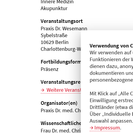
Innere Medizin
Akupunktur
Veranstaltungsort
Praxis Dr. Wesemann
Sybelstraße
10629 Berlin
Verwendung von C
Charlottenburg-Wilmersdorf
Wir verwenden auf 
Funktionieren der 
Fortbildungsformat
dienen dazu, anony
Präsenz
dokumentieren und
personenbezogene D
Veranstaltungsreihe
Weitere Veranstaltungen dieser Reihe (
Mit Klick auf „Alle
Einwilligung erstre
Organisator(en)
Drittländer (etwa d
Praxis Dr. med. Christiane-T. Wesemann
Über „Individuelle
Auswahl anpassen. 
Wissenschaftliche Leitung
Impressum
.
Frau Dr. med. Christiane T. Wesemann