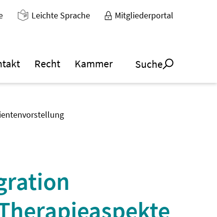
e
Leichte Sprache
Mitgliederportal
ntakt
Recht
Kammer
Suche
tientenvorstellung
gration
 Therapieaspekte