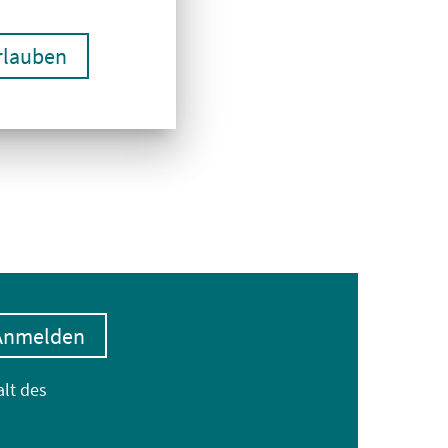
erlauben
Anmelden
alt des