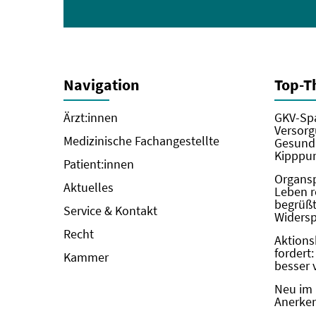
Navigation
Top-
Ärzt:innen
GKV-Spa
Versorg
Medizinische Fachangestellte
Gesundh
Kipppun
Patient:innen
Organs
Aktuelles
Leben r
begrüßt 
Service & Kontakt
Widers
Recht
Aktions
fordert
Kammer
besser 
Neu im 
Anerken