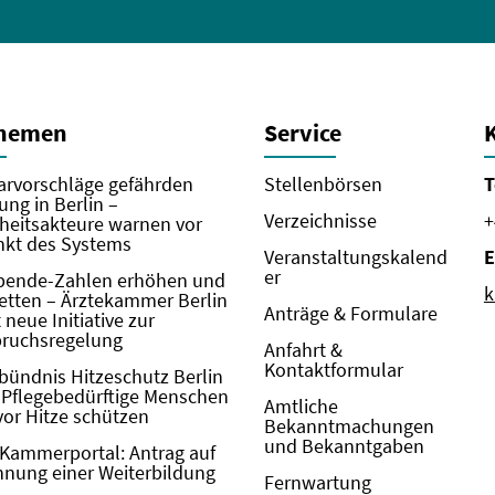
Themen
Service
rvorschläge gefährden
Stellenbörsen
T
ung in Berlin –
Verzeichnisse
+
eitsakteure warnen vor
kt des Systems
Veranstaltungskalend
E
er
pende-Zahlen erhöhen und
k
etten – Ärztekammer Berlin
Anträge & Formulare
neue Initiative zur
pruchsregelung
Anfahrt &
Kontaktformular
bündnis Hitzeschutz Berlin
: Pflegebedürftige Menschen
Amtliche
vor Hitze schützen
Bekanntmachungen
und Bekanntgaben
Kammerportal: Antrag auf
nung einer Weiterbildung
Fernwartung