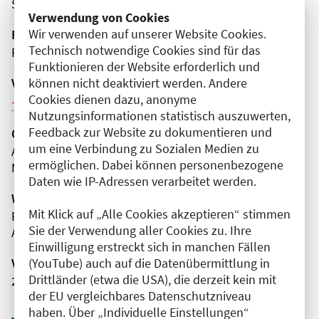
Spandau
Verwendung von Cookies
Wir verwenden auf unserer Website Cookies.
Fortbildungsformat
Technisch notwendige Cookies sind für das
Präsenz
Funktionieren der Website erforderlich und
Veranstaltungsreihe
können nicht deaktiviert werden. Andere
Cookies dienen dazu, anonyme
Weitere Veranstaltungen dieser Reihe (5)
Nutzungsinformationen statistisch auszuwerten,
Feedback zur Website zu dokumentieren und
Organisator(en)
um eine Verbindung zu Sozialen Medien zu
AnthroMed Berlin-Brandenburg gGmbH
ermöglichen. Dabei können personenbezogene
MVZ Havelhöhe
Daten wie IP-Adressen verarbeitet werden.
Wissenschaftliche Leitung
Mit Klick auf „Alle Cookies akzeptieren“ stimmen
Frau Dr. med. Kristina Gerstetter-Schmidt
Sie der Verwendung aller Cookies zu. Ihre
AnthroMed Berlin-Brandenburg gGmbH
Einwilligung erstreckt sich in manchen Fällen
Veranstaltungsnummer
(YouTube) auch auf die Datenübermittlung in
Drittländer (etwa die USA), die derzeit kein mit
2761102025065500091
der EU vergleichbares Datenschutzniveau
haben. Über „Individuelle Einstellungen“