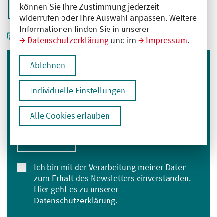
können Sie Ihre Zustimmung jederzeit
Zurück zur Übersicht
widerrufen oder Ihre Auswahl anpassen. Weitere
Informationen finden Sie in unserer
Datenschutzerklärung
und im
Impressum
.
Ablehnen
Immer informiert bleiben
Melden Sie sich für unseren Newsletter an:
Individuelle Einstellungen
E-Mail-Adresse eingeben
Alle Cookies erlauben
Anmelden
Ich bin mit der Verarbeitung meiner Daten
zum Erhalt des Newsletters einverstanden.
Hier geht es zu unserer
Datenschutzerklärung
.