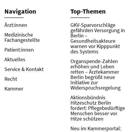
Navigation
Top-Themen
Ärzt:innen
GKV-Sparvorschläge
gefährden Versorgung in
Medizinische
Berlin –
Fachangestellte
Gesundheitsakteure
warnen vor Kipppunkt
Patient:innen
des Systems
Aktuelles
Organspende-Zahlen
erhöhen und Leben
Service & Kontakt
retten – Ärztekammer
Berlin begrüßt neue
Recht
Initiative zur
Widerspruchsregelung
Kammer
Aktionsbündnis
Hitzeschutz Berlin
fordert: Pflegebedürftige
Menschen besser vor
Hitze schützen
Neu im Kammerportal: