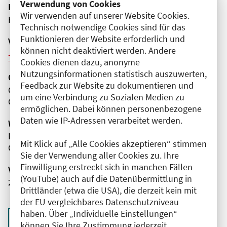
Verwendung von Cookies
Fortbildungsformat
Wir verwenden auf unserer Website Cookies.
Hybrid
Technisch notwendige Cookies sind für das
Funktionieren der Website erforderlich und
Veranstaltungsreihe
können nicht deaktiviert werden. Andere
Weitere Veranstaltungen dieser Reihe (5)
Cookies dienen dazu, anonyme
Nutzungsinformationen statistisch auszuwerten,
Organisator(en)
Feedback zur Website zu dokumentieren und
Charité - Universitätsmedizin Berlin
um eine Verbindung zu Sozialen Medien zu
Campus Virchow-Klinikum
ermöglichen. Dabei können personenbezogene
Daten wie IP-Adressen verarbeitet werden.
Wissenschaftliche Leitung
Herr Dr. med. Thomas Fritzsche
Mit Klick auf „Alle Cookies akzeptieren“ stimmen
Charité - Universitätsmedizin Berlin
Sie der Verwendung aller Cookies zu. Ihre
Einwilligung erstreckt sich in manchen Fällen
Veranstaltungsnummer
(YouTube) auch auf die Datenübermittlung in
2761102025060620100
Drittländer (etwa die USA), die derzeit kein mit
der EU vergleichbares Datenschutzniveau
haben. Über „Individuelle Einstellungen“
Zurück zur Übersicht
können Sie Ihre Zustimmung jederzeit