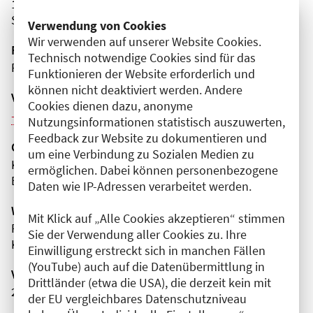
14163 Berlin
Steglitz-Zehlendorf
Verwendung von Cookies
Wir verwenden auf unserer Website Cookies.
Fortbildungsformat
Technisch notwendige Cookies sind für das
Präsenz
Funktionieren der Website erforderlich und
können nicht deaktiviert werden. Andere
Veranstaltungsreihe
Cookies dienen dazu, anonyme
Weitere Veranstaltungen dieser Reihe (12)
Nutzungsinformationen statistisch auszuwerten,
Feedback zur Website zu dokumentieren und
Organisator(en)
um eine Verbindung zu Sozialen Medien zu
Krankenhaus Waldfriede e. V.
ermöglichen. Dabei können personenbezogene
Brustzentrum
Daten wie IP-Adressen verarbeitet werden.
Wissenschaftliche Leitung
Mit Klick auf „Alle Cookies akzeptieren“ stimmen
Frau Dr. med. Barbara Brückner
Sie der Verwendung aller Cookies zu. Ihre
Krankenhaus Waldfriede e. V.
Einwilligung erstreckt sich in manchen Fällen
(YouTube) auch auf die Datenübermittlung in
Veranstaltungsnummer
Drittländer (etwa die USA), die derzeit kein mit
2761102025062520068
der EU vergleichbares Datenschutzniveau