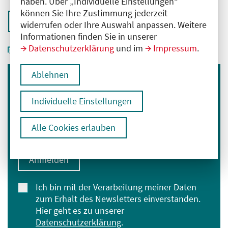
haben. Über „Individuelle Einstellungen“
können Sie Ihre Zustimmung jederzeit
Zurück zur Übersicht
widerrufen oder Ihre Auswahl anpassen. Weitere
Informationen finden Sie in unserer
Datenschutzerklärung
und im
Impressum
.
Ablehnen
Immer informiert bleiben
Individuelle Einstellungen
Melden Sie sich für unseren Newsletter an:
E-Mail-Adresse eingeben
Alle Cookies erlauben
Anmelden
Ich bin mit der Verarbeitung meiner Daten
zum Erhalt des Newsletters einverstanden.
Hier geht es zu unserer
Datenschutzerklärung
.