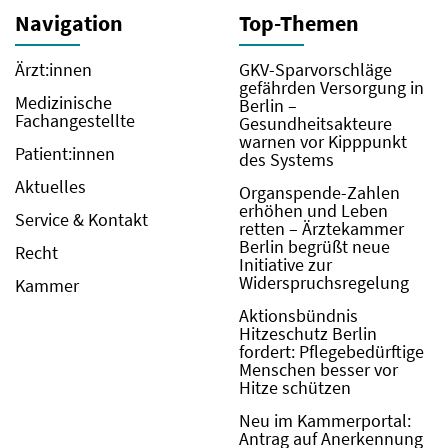
Navigation
Top-Themen
Ärzt:innen
GKV-Sparvorschläge
gefährden Versorgung in
Medizinische
Berlin –
Fachangestellte
Gesundheitsakteure
warnen vor Kipppunkt
Patient:innen
des Systems
Aktuelles
Organspende-Zahlen
erhöhen und Leben
Service & Kontakt
retten – Ärztekammer
Berlin begrüßt neue
Recht
Initiative zur
Widerspruchsregelung
Kammer
Aktionsbündnis
Hitzeschutz Berlin
fordert: Pflegebedürftige
Menschen besser vor
Hitze schützen
Neu im Kammerportal:
Antrag auf Anerkennung