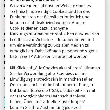
Wir verwenden auf unserer Website Cookies.
Hybrid
Technisch notwendige Cookies sind für das
Veranstaltungsreihe
Funktionieren der Website erforderlich und
können nicht deaktiviert werden. Andere
Weitere Veranstaltungen dieser Reihe (11)
Cookies dienen dazu, anonyme
Nutzungsinformationen statistisch auszuwerten,
Organisator(en)
Feedback zur Website zu dokumentieren und
Vivantes Auguste-Viktoria-Klinikum
um eine Verbindung zu Sozialen Medien zu
Urologie
ermöglichen. Dabei können personenbezogene
Wissenschaftliche Leitung
Daten wie IP-Adressen verarbeitet werden.
Herr MUDr. Mario Zacharias
Mit Klick auf „Alle Cookies akzeptieren“ stimmen
Vivantes Auguste-Viktoria-Klinikum
Sie der Verwendung aller Cookies zu. Ihre
Veranstaltungsnummer
Einwilligung erstreckt sich in manchen Fällen
(YouTube) auch auf die Datenübermittlung in
2761102026020930100
Drittländer (etwa die USA), die derzeit kein mit
der EU vergleichbares Datenschutzniveau
haben. Über „Individuelle Einstellungen“
Zurück zur Übersicht
können Sie Ihre Zustimmung jederzeit