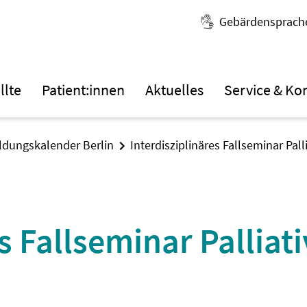
Gebärdensprach
llte
Patient:innen
Aktuelles
Service & Ko
ildungskalender Berlin
Interdisziplinäres Fallseminar Pal
es Fallseminar Palliat
n