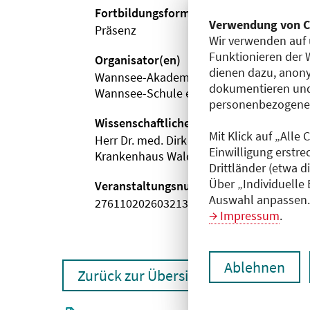
Fortbildungsformat
Verwendung von C
Präsenz
Wir verwenden auf 
Funktionieren der 
Organisator(en)
dienen dazu, anony
Wannsee-Akademie für Fort- und Weiterb
dokumentieren und
Wannsee-Schule e. V.
personenbezogene D
Wissenschaftliche Leitung
Mit Klick auf „Alle
Herr Dr. med. Dirk Harms
Einwilligung erstre
Krankenhaus Waldfriede e. V.
Drittländer (etwa d
Über „Individuelle
Veranstaltungsnummer
Auswahl anpassen. 
2761102026032130004
Impressum
.
Ablehnen
Zurück zur Übersicht