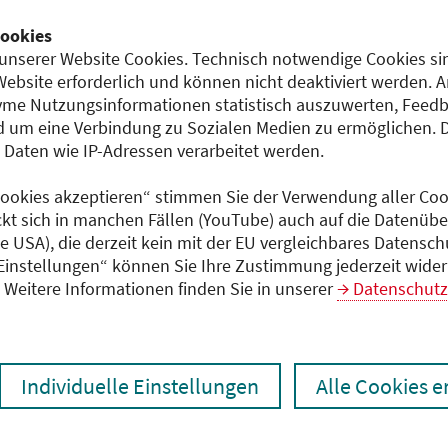
Telefon: 03080686040
ookies
Teilnahmeentgelt
unserer Website Cookies. Technisch notwendige Cookies sin
833,00 EUR
Website erforderlich und können nicht deaktiviert werden. 
me Nutzungsinformationen statistisch auszuwerten, Feedb
ildung
 um eine Verbindung zu Sozialen Medien zu ermöglichen. 
aten wie IP-Adressen verarbeitet werden.
Dokumente
Anmeldeformular (PDF)
 Cookies akzeptieren“ stimmen Sie der Verwendung aller Cook
Programm (PDF)
ckt sich in manchen Fällen (YouTube) auch auf die Datenübe
Flyer (PDF)
ie USA), die derzeit kein mit der EU vergleichbares Datensc
 Einstellungen“ können Sie Ihre Zustimmung jederzeit wider
Weitere Informationen finden Sie in unserer
Datenschutz
Individuelle Einstellungen
Alle Cookies 