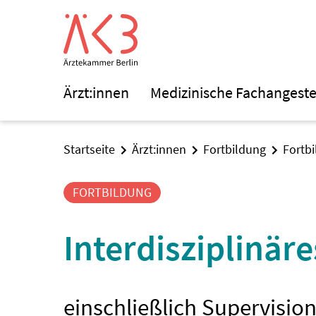
Ärzt:innen
Medizinische Fachangeste
Startseite
Ärzt:innen
Fortbildung
Fortb
FORTBILDUNG
Interdisziplinär
einschließlich Supervisio