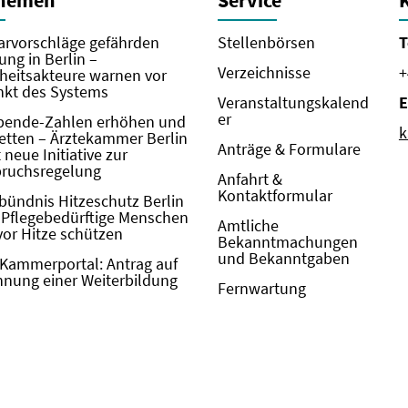
Themen
Service
rvorschläge gefährden
Stellenbörsen
T
ung in Berlin –
Verzeichnisse
+
eitsakteure warnen vor
kt des Systems
Veranstaltungskalend
E
er
pende-Zahlen erhöhen und
k
etten – Ärztekammer Berlin
Anträge & Formulare
neue Initiative zur
pruchsregelung
Anfahrt &
Kontaktformular
bündnis Hitzeschutz Berlin
: Pflegebedürftige Menschen
Amtliche
vor Hitze schützen
Bekanntmachungen
und Bekanntgaben
Kammerportal: Antrag auf
nung einer Weiterbildung
Fernwartung