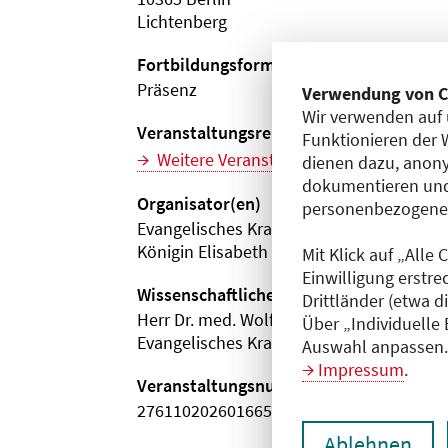
Lichtenberg
Fortbildungsformat
Präsenz
Verwendung von C
Wir verwenden auf 
Veranstaltungsreihe
Funktionieren der 
Weitere Veranstaltungen dieser Reihe (
dienen dazu, anony
dokumentieren und
Organisator(en)
personenbezogene D
Evangelisches Krankenhaus
Königin Elisabeth Herzberge gGmbH
Mit Klick auf „Alle
Einwilligung erstre
Wissenschaftliche Leitung
Drittländer (etwa d
Herr Dr. med. Wolfgang Vogler
Über „Individuelle
Evangelisches Krankenhaus
Auswahl anpassen. 
Impressum
.
Veranstaltungsnummer
2761102026016650100
Ablehnen