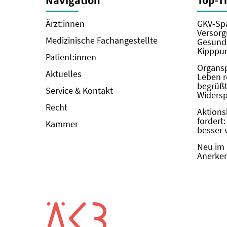
Navigation
Top-
Ärzt:innen
GKV-Spa
Versorg
Medizinische Fachangestellte
Gesundh
Kipppun
Patient:innen
Organs
Aktuelles
Leben r
begrüßt 
Service & Kontakt
Widers
Recht
Aktions
fordert
Kammer
besser 
Neu im 
Anerken