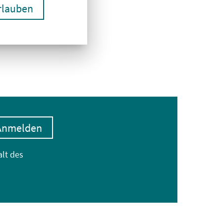
erlauben
Anmelden
alt des