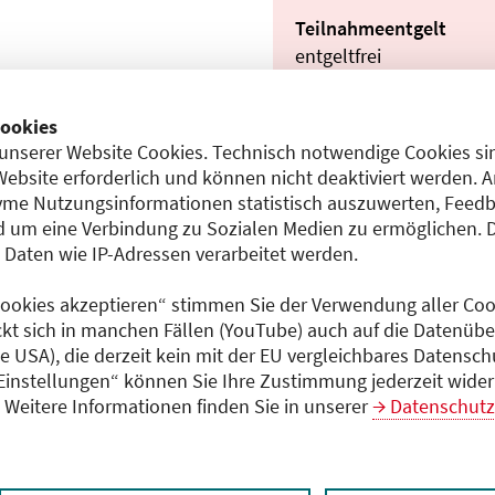
Teilnahmeentgelt
entgeltfrei
ookies
unserer Website Cookies. Technisch notwendige Cookies sin
Dokumente
Website erforderlich und können nicht deaktiviert werden. 
Programm (PDF)
me Nutzungsinformationen statistisch auszuwerten, Feedb
15)
 um eine Verbindung zu Sozialen Medien zu ermöglichen. 
aten wie IP-Adressen verarbeitet werden.
bH
 Cookies akzeptieren“ stimmen Sie der Verwendung aller Cook
ckt sich in manchen Fällen (YouTube) auch auf die Datenübe
ie USA), die derzeit kein mit der EU vergleichbares Datensc
 Einstellungen“ können Sie Ihre Zustimmung jederzeit wider
Weitere Informationen finden Sie in unserer
Datenschutz
bH