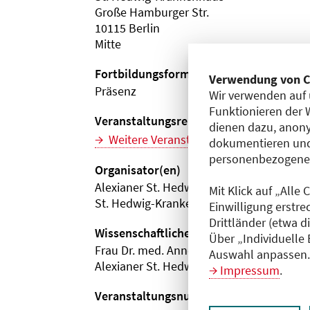
Große Hamburger Str.
10115 Berlin
Mitte
Fortbildungsformat
Verwendung von C
Präsenz
Wir verwenden auf 
Funktionieren der 
Veranstaltungsreihe
dienen dazu, anony
Weitere Veranstaltungen dieser Reihe (
dokumentieren und
personenbezogene D
Organisator(en)
Alexianer St. Hedwig Kliniken Berlin Gm
Mit Klick auf „Alle
St. Hedwig-Krankenhaus
Einwilligung erstre
Drittländer (etwa d
Wissenschaftliche Leitung
Über „Individuelle
Frau Dr. med. Anne Dörr
Auswahl anpassen. 
Alexianer St. Hedwig Kliniken Berlin Gm
Impressum
.
Veranstaltungsnummer