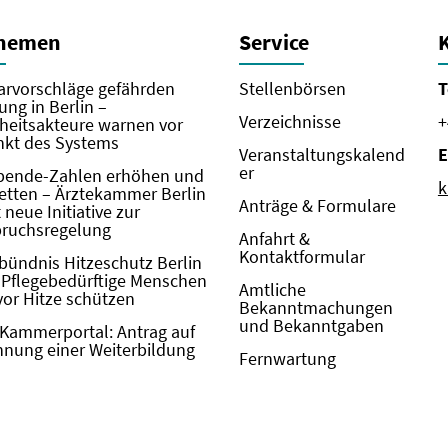
Themen
Service
rvorschläge gefährden
Stellenbörsen
T
ung in Berlin –
Verzeichnisse
+
eitsakteure warnen vor
kt des Systems
Veranstaltungskalend
E
er
pende-Zahlen erhöhen und
k
etten – Ärztekammer Berlin
Anträge & Formulare
neue Initiative zur
pruchsregelung
Anfahrt &
Kontaktformular
bündnis Hitzeschutz Berlin
: Pflegebedürftige Menschen
Amtliche
vor Hitze schützen
Bekanntmachungen
und Bekanntgaben
Kammerportal: Antrag auf
nung einer Weiterbildung
Fernwartung