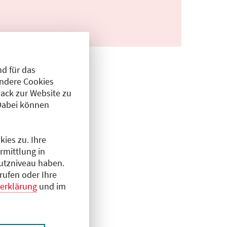
d für das
Andere Cookies
ack zur Website zu
Dabei können
ies zu. Ihre
rmittlung in
hutzniveau haben.
rufen oder Ihre
erklärung
und im