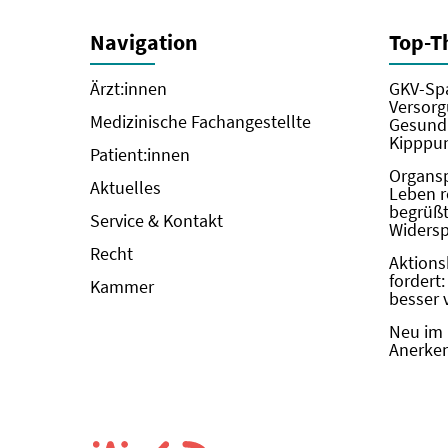
Navigation
Top-
Ärzt:innen
GKV-Spa
Versorg
Medizinische Fachangestellte
Gesundh
Kipppun
Patient:innen
Organs
Aktuelles
Leben r
begrüßt 
Service & Kontakt
Widers
Recht
Aktions
fordert
Kammer
besser 
Neu im 
Anerken