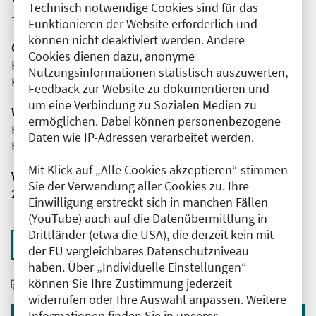
Technisch notwendige Cookies sind für das
Weitere Veranstaltungen dieser Reihe (6)
Funktionieren der Website erforderlich und
können nicht deaktiviert werden. Andere
Organisator(en)
Cookies dienen dazu, anonyme
HELIOS Klinikum Emil von Behring
Nutzungsinformationen statistisch auszuwerten,
Klinik für Hämatologie und Onkologie
Feedback zur Website zu dokumentieren und
um eine Verbindung zu Sozialen Medien zu
Wissenschaftliche Leitung
ermöglichen. Dabei können personenbezogene
Herr Dr. med. Börge Arndt
Daten wie IP-Adressen verarbeitet werden.
HELIOS Klinikum Emil von Behring
Mit Klick auf „Alle Cookies akzeptieren“ stimmen
Veranstaltungsnummer
Sie der Verwendung aller Cookies zu. Ihre
2761102026032330117
Einwilligung erstreckt sich in manchen Fällen
(YouTube) auch auf die Datenübermittlung in
Drittländer (etwa die USA), die derzeit kein mit
Zurück zur Übersicht
der EU vergleichbares Datenschutzniveau
haben. Über „Individuelle Einstellungen“
können Sie Ihre Zustimmung jederzeit
widerrufen oder Ihre Auswahl anpassen. Weitere
Informationen finden Sie in unserer