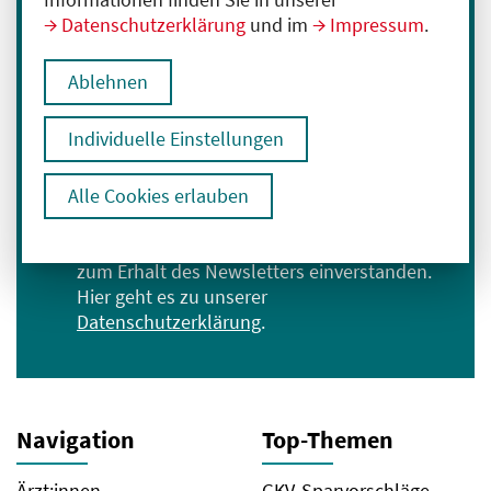
Datenschutzerklärung
und im
Impressum
.
Immer informiert bleiben
Melden Sie sich für unseren Newsletter an:
Ablehnen
E-Mail-Adresse eingeben
Individuelle Einstellungen
Anmelden
Alle Cookies erlauben
Ich bin mit der Verarbeitung meiner Daten
zum Erhalt des Newsletters einverstanden.
Hier geht es zu unserer
Datenschutzerklärung
.
Navigation
Top-Themen
Ärzt:innen
GKV-Sparvorschläge