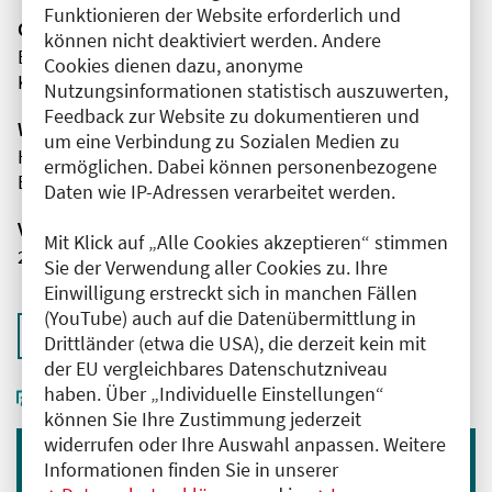
Funktionieren der Website erforderlich und
Organisator(en)
können nicht deaktiviert werden. Andere
Evangelisches Krankenhaus
Cookies dienen dazu, anonyme
Königin Elisabeth Herzberge gGmbH
Nutzungsinformationen statistisch auszuwerten,
Feedback zur Website zu dokumentieren und
Wissenschaftliche Leitung
um eine Verbindung zu Sozialen Medien zu
Herr Dr. med. Thomas Köhler
ermöglichen. Dabei können personenbezogene
Evangelisches Krankenhaus
Daten wie IP-Adressen verarbeitet werden.
Veranstaltungsnummer
Mit Klick auf „Alle Cookies akzeptieren“ stimmen
2761102026034660123
Sie der Verwendung aller Cookies zu. Ihre
Einwilligung erstreckt sich in manchen Fällen
(YouTube) auch auf die Datenübermittlung in
Zurück zur Übersicht
Drittländer (etwa die USA), die derzeit kein mit
der EU vergleichbares Datenschutzniveau
haben. Über „Individuelle Einstellungen“
können Sie Ihre Zustimmung jederzeit
widerrufen oder Ihre Auswahl anpassen. Weitere
Informationen finden Sie in unserer
Immer informiert bleiben