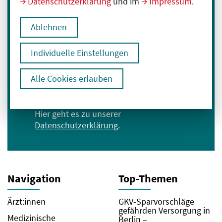
Datenschutzerklärung
und im
Impressum
.
Melden Sie sich für unseren Newsletter an:
Ablehnen
E-Mail-Adresse eingeben
Individuelle Einstellungen
Anmelden
Alle Cookies erlauben
Ich bin mit der Verarbeitung meiner Daten
zum Erhalt des Newsletters einverstanden.
Hier geht es zu unserer
Datenschutzerklärung
.
Navigation
Top-Themen
Ärzt:innen
GKV-Sparvorschläge
gefährden Versorgung in
Medizinische
Berlin –