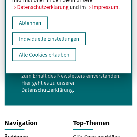
Datenschutzerklärung
und im
Impressum
.
Immer informiert bleiben
Melden Sie sich für unseren Newsletter an:
Ablehnen
E-Mail-Adresse eingeben
Individuelle Einstellungen
Anmelden
Alle Cookies erlauben
Ich bin mit der Verarbeitung meiner Daten
zum Erhalt des Newsletters einverstanden.
Hier geht es zu unserer
Datenschutzerklärung
.
Navigation
Top-Themen
Ärzt:innen
GKV-Sparvorschläge