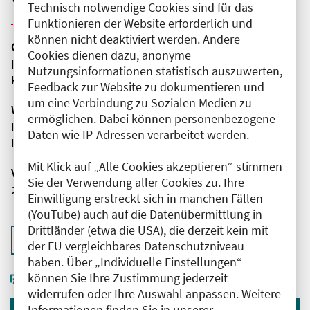
Technisch notwendige Cookies sind für das
Weitere Veranstaltungen dieser Reihe (6)
Funktionieren der Website erforderlich und
können nicht deaktiviert werden. Andere
Organisator(en)
Cookies dienen dazu, anonyme
HELIOS Klinikum Emil von Behring
Nutzungsinformationen statistisch auszuwerten,
Klinik für Hämatologie und Onkologie
Feedback zur Website zu dokumentieren und
um eine Verbindung zu Sozialen Medien zu
Wissenschaftliche Leitung
ermöglichen. Dabei können personenbezogene
Herr Dr. med. Börge Arndt
Daten wie IP-Adressen verarbeitet werden.
HELIOS Klinikum Emil von Behring
Mit Klick auf „Alle Cookies akzeptieren“ stimmen
Veranstaltungsnummer
Sie der Verwendung aller Cookies zu. Ihre
2761102026032330125
Einwilligung erstreckt sich in manchen Fällen
(YouTube) auch auf die Datenübermittlung in
Drittländer (etwa die USA), die derzeit kein mit
Zurück zur Übersicht
der EU vergleichbares Datenschutzniveau
haben. Über „Individuelle Einstellungen“
können Sie Ihre Zustimmung jederzeit
widerrufen oder Ihre Auswahl anpassen. Weitere
Informationen finden Sie in unserer