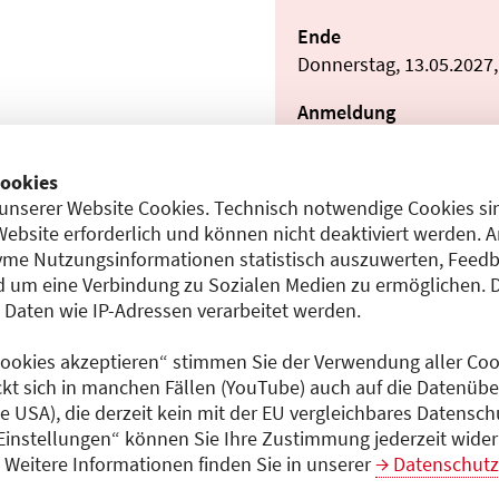
Ende
Donnerstag, 13.05.2027,
Anmeldung
Anmeldung erforderlich:
ookies
E-Mail:
nadine.hember
unserer Website Cookies. Technisch notwendige Cookies sin
Website erforderlich und können nicht deaktiviert werden. 
Teilnahmeentgelt
me Nutzungsinformationen statistisch auszuwerten, Feedb
entgeltfrei
 um eine Verbindung zu Sozialen Medien zu ermöglichen. 
aten wie IP-Adressen verarbeitet werden.
10)
 Cookies akzeptieren“ stimmen Sie der Verwendung aller Cook
Dokumente
ckt sich in manchen Fällen (YouTube) auch auf die Datenübe
Programm (PDF)
ie USA), die derzeit kein mit der EU vergleichbares Datensc
rapie
 Einstellungen“ können Sie Ihre Zustimmung jederzeit wider
Weitere Informationen finden Sie in unserer
Datenschutz