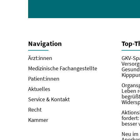
Navigation
Top-
Ärzt:innen
GKV-Spa
Versorg
Medizinische Fachangestellte
Gesundh
Kipppun
Patient:innen
Organs
Aktuelles
Leben r
begrüßt 
Service & Kontakt
Widers
Recht
Aktions
fordert
Kammer
besser 
Neu im 
Anerken