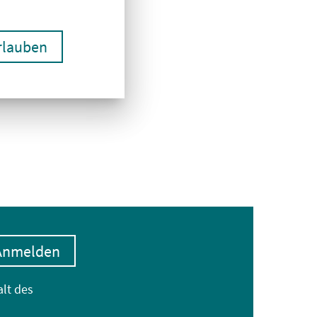
erlauben
Anmelden
alt des