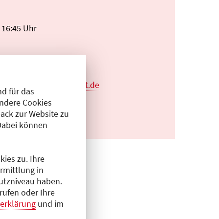
 16:45 Uhr
 ja
ger@helios-gesundheit.de
d für das
Andere Cookies
ack zur Website zu
Dabei können
ies zu. Ihre
rmittlung in
hutzniveau haben.
rufen oder Ihre
erklärung
und im