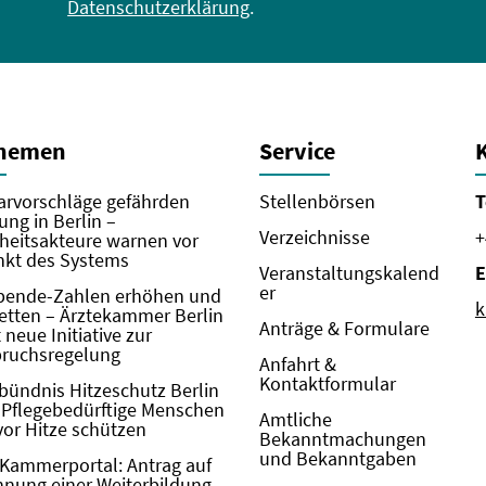
Datenschutzerklärung
.
Themen
Service
rvorschläge gefährden
Stellenbörsen
T
ung in Berlin –
Verzeichnisse
+
eitsakteure warnen vor
kt des Systems
Veranstaltungskalend
E
er
pende-Zahlen erhöhen und
k
etten – Ärztekammer Berlin
Anträge & Formulare
neue Initiative zur
pruchsregelung
Anfahrt &
Kontaktformular
bündnis Hitzeschutz Berlin
: Pflegebedürftige Menschen
Amtliche
vor Hitze schützen
Bekanntmachungen
und Bekanntgaben
Kammerportal: Antrag auf
nung einer Weiterbildung