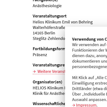
Anästhesiologie
Veranstaltungsort
Helios Klinikum Emil von Behring
Walterhöferstraße
14165 Berlin
Steglitz-Zehlendorf
Verwendung von C
Wir verwenden auf 
Fortbildungsformat
Funktionieren der 
Präsenz
dienen dazu, anony
dokumentieren und
Veranstaltungsreihe
personenbezogene D
Weitere Veranstaltungen dieser Reihe (
Mit Klick auf „Alle
Organisator(en)
Einwilligung erstre
HELIOS Klinikum Emil von Behring
Drittländer (etwa d
Klinik für Anästhesiologie u. Schmerzthe
Über „Individuelle
Auswahl anpassen. 
Wissenschaftliche Leitung
Impressum
.