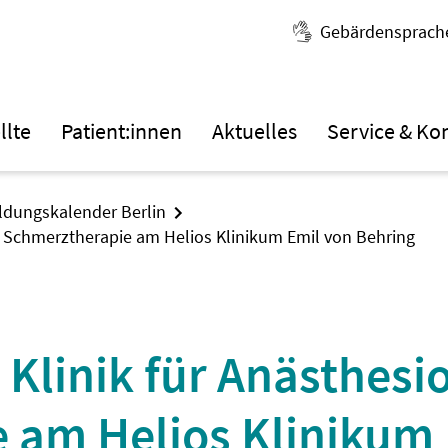
Gebärdensprach
llte
Patient:innen
Aktuelles
Service & Ko
ildungskalender Berlin
nd Schmerztherapie am Helios Klinikum Emil von Behring
 Klinik für Anästhesi
 am Helios Klinikum 