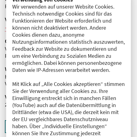
Präsenz
Wir verwenden auf unserer Website Cookies.
Technisch notwendige Cookies sind für das
Veranstaltungsreihe
Funktionieren der Website erforderlich und
können nicht deaktiviert werden. Andere
Weitere Veranstaltungen dieser Reihe (12)
Cookies dienen dazu, anonyme
Organisator(en)
Nutzungsinformationen statistisch auszuwerten,
Feedback zur Website zu dokumentieren und
Vivantes Auguste-Viktoria-Klinikum
um eine Verbindung zu Sozialen Medien zu
Psychiatrie, Psychotherapie und Psychosomatik
ermöglichen. Dabei können personenbezogene
Wissenschaftliche Leitung
Daten wie IP-Adressen verarbeitet werden.
Herr Dr. med. Walter de Millas
Vivantes Auguste-Viktoria-Klinikum
Mit Klick auf „Alle Cookies akzeptieren“ stimmen
Sie der Verwendung aller Cookies zu. Ihre
Veranstaltungsnummer
Einwilligung erstreckt sich in manchen Fällen
2761102025061200035
(YouTube) auch auf die Datenübermittlung in
Drittländer (etwa die USA), die derzeit kein mit
der EU vergleichbares Datenschutzniveau
haben. Über „Individuelle Einstellungen“
Zurück zur Übersicht
können Sie Ihre Zustimmung jederzeit