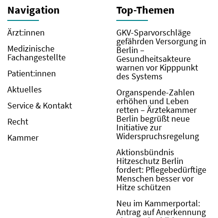
Navigation
Top-Themen
Ärzt:innen
GKV-Sparvorschläge
gefährden Versorgung in
Medizinische
Berlin –
Fachangestellte
Gesundheitsakteure
warnen vor Kipppunkt
Patient:innen
des Systems
Aktuelles
Organspende-Zahlen
erhöhen und Leben
Service & Kontakt
retten – Ärztekammer
Berlin begrüßt neue
Recht
Initiative zur
Widerspruchsregelung
Kammer
Aktionsbündnis
Hitzeschutz Berlin
fordert: Pflegebedürftige
Menschen besser vor
Hitze schützen
Neu im Kammerportal:
Antrag auf Anerkennung