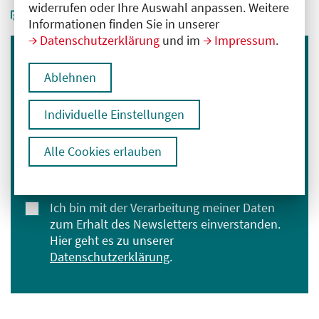
widerrufen oder Ihre Auswahl anpassen. Weitere
Informationen finden Sie in unserer
Datenschutzerklärung
und im
Impressum
.
Immer informiert bleiben
Ablehnen
Melden Sie sich für unseren Newsletter an:
Individuelle Einstellungen
E-Mail-Adresse eingeben
Alle Cookies erlauben
Anmelden
Ich bin mit der Verarbeitung meiner Daten
zum Erhalt des Newsletters einverstanden.
Hier geht es zu unserer
Datenschutzerklärung
.