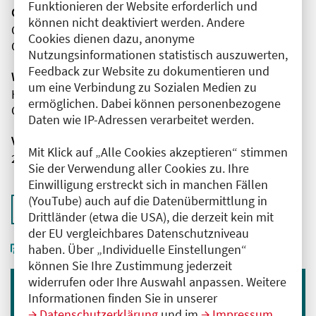
Funktionieren der Website erforderlich und
Organisator(en)
können nicht deaktiviert werden. Andere
Charité - Universitätsmedizin Berlin
Cookies dienen dazu, anonyme
Campus Virchow-Klinikum
Nutzungsinformationen statistisch auszuwerten,
Feedback zur Website zu dokumentieren und
Wissenschaftliche Leitung
um eine Verbindung zu Sozialen Medien zu
Herr Dr. med. Steffen Fuchs
ermöglichen. Dabei können personenbezogene
Charité - Universitätsmedizin Berlin
Daten wie IP-Adressen verarbeitet werden.
Veranstaltungsnummer
Mit Klick auf „Alle Cookies akzeptieren“ stimmen
2761102026029990113
Sie der Verwendung aller Cookies zu. Ihre
Einwilligung erstreckt sich in manchen Fällen
(YouTube) auch auf die Datenübermittlung in
Zurück zur Übersicht
Drittländer (etwa die USA), die derzeit kein mit
der EU vergleichbares Datenschutzniveau
haben. Über „Individuelle Einstellungen“
können Sie Ihre Zustimmung jederzeit
widerrufen oder Ihre Auswahl anpassen. Weitere
Informationen finden Sie in unserer
Immer informiert bleiben
Datenschutzerklärung
und im
Impressum
.