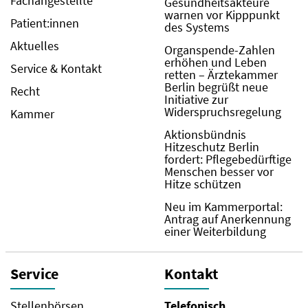
Fachangestellte
Gesundheitsakteure
warnen vor Kipppunkt
Patient:innen
des Systems
Aktuelles
Organspende-Zahlen
erhöhen und Leben
Service & Kontakt
retten – Ärztekammer
Berlin begrüßt neue
Recht
Initiative zur
Widerspruchsregelung
Kammer
Aktionsbündnis
Hitzeschutz Berlin
fordert: Pflegebedürftige
Menschen besser vor
Hitze schützen
Neu im Kammerportal:
Antrag auf Anerkennung
einer Weiterbildung
Service
Kontakt
Stellenbörsen
Telefonisch