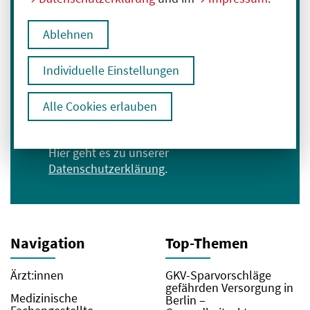
Melden Sie sich für unseren Newsletter an:
Ablehnen
E-Mail-Adresse eingeben
Individuelle Einstellungen
Anmelden
Alle Cookies erlauben
Ich bin mit der Verarbeitung meiner Daten
zum Erhalt des Newsletters einverstanden.
Hier geht es zu unserer
Datenschutzerklärung
.
Navigation
Top-Themen
Ärzt:innen
GKV-Sparvorschläge
gefährden Versorgung in
Medizinische
Berlin –