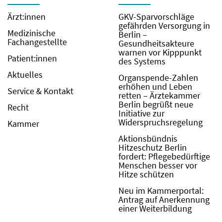
Ärzt:innen
GKV-Sparvorschläge
gefährden Versorgung in
Medizinische
Berlin –
Fachangestellte
Gesundheitsakteure
warnen vor Kipppunkt
Patient:innen
des Systems
Aktuelles
Organspende-Zahlen
erhöhen und Leben
Service & Kontakt
retten – Ärztekammer
Berlin begrüßt neue
Recht
Initiative zur
Widerspruchsregelung
Kammer
Aktionsbündnis
Hitzeschutz Berlin
fordert: Pflegebedürftige
Menschen besser vor
Hitze schützen
Neu im Kammerportal:
Antrag auf Anerkennung
einer Weiterbildung