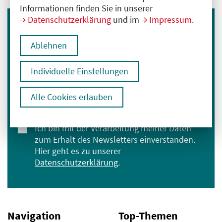
Informationen finden Sie in unserer
Datenschutzerklärung
und im
Impressum
.
Immer informiert bleiben
Ablehnen
Melden Sie sich für unseren Newsletter an:
E-Mail-Adresse eingeben
Individuelle Einstellungen
Alle Cookies erlauben
Anmelden
Ich bin mit der Verarbeitung meiner Daten
zum Erhalt des Newsletters einverstanden.
Hier geht es zu unserer
Datenschutzerklärung
.
Navigation
Top-Themen