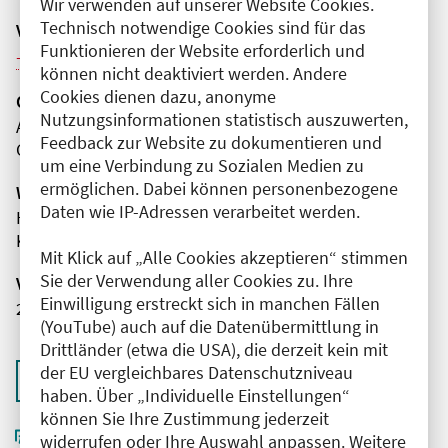
Wir verwenden auf unserer Website Cookies.
Technisch notwendige Cookies sind für das
Veranstaltungsreihe
Funktionieren der Website erforderlich und
Weitere Veranstaltungen dieser Reihe (4)
können nicht deaktiviert werden. Andere
Cookies dienen dazu, anonyme
Organisator(en)
Nutzungsinformationen statistisch auszuwerten,
AUC - Akademie der Unfallchirurgie GmbH
Feedback zur Website zu dokumentieren und
Geschäftstelle
um eine Verbindung zu Sozialen Medien zu
ermöglichen. Dabei können personenbezogene
Wissenschaftliche Leitung
Daten wie IP-Adressen verarbeitet werden.
Herr Prof. Dr. med. Bertil Bouillon
Kliniken der Stadt Köln gGmbH
Mit Klick auf „Alle Cookies akzeptieren“ stimmen
Sie der Verwendung aller Cookies zu. Ihre
Veranstaltungsnummer
Einwilligung erstreckt sich in manchen Fällen
2761102026004110091
(YouTube) auch auf die Datenübermittlung in
Drittländer (etwa die USA), die derzeit kein mit
der EU vergleichbares Datenschutzniveau
Zurück zur Übersicht
haben. Über „Individuelle Einstellungen“
können Sie Ihre Zustimmung jederzeit
widerrufen oder Ihre Auswahl anpassen. Weitere