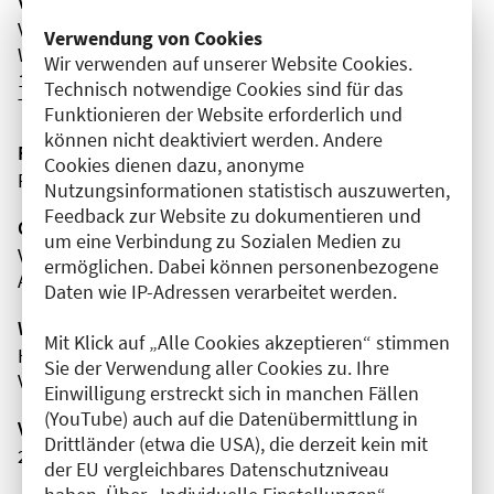
Veranstaltungsort
Vivantes Wenckebach-Klinikum-IFW
Verwendung von Cookies
Wenckebachstraße
Wir verwenden auf unserer Website Cookies.
12099 Berlin
Technisch notwendige Cookies sind für das
Tempelhof-Schöneberg
Funktionieren der Website erforderlich und
können nicht deaktiviert werden. Andere
Fortbildungsformat
Cookies dienen dazu, anonyme
Präsenz
Nutzungsinformationen statistisch auszuwerten,
Feedback zur Website zu dokumentieren und
Organisator(en)
um eine Verbindung zu Sozialen Medien zu
Vivantes Klinikum im Friedrichshain
ermöglichen. Dabei können personenbezogene
Anästhesie, Intensivmedizin und Schmerztherapie
Daten wie IP-Adressen verarbeitet werden.
Wissenschaftliche Leitung
Mit Klick auf „Alle Cookies akzeptieren“ stimmen
Herr Dr. med. Hendrik Kühne
Sie der Verwendung aller Cookies zu. Ihre
Vivantes Klinikum im Friedrichshain
Einwilligung erstreckt sich in manchen Fällen
(YouTube) auch auf die Datenübermittlung in
Veranstaltungsnummer
Drittländer (etwa die USA), die derzeit kein mit
2761102026031920009
der EU vergleichbares Datenschutzniveau