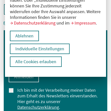
haben. Über „Individuelle Einstellungen“
können Sie Ihre Zustimmung jederzeit
Zurück zur Übersicht
widerrufen oder Ihre Auswahl anpassen. Weitere
Informationen finden Sie in unserer
Datenschutzerklärung
und im
Impressum
.
Ablehnen
Immer informiert bleiben
Individuelle Einstellungen
Melden Sie sich für unseren Newsletter an:
E-Mail-Adresse eingeben
Alle Cookies erlauben
Anmelden
Ich bin mit der Verarbeitung meiner Daten
zum Erhalt des Newsletters einverstanden.
Hier geht es zu unserer
Datenschutzerklärung
.