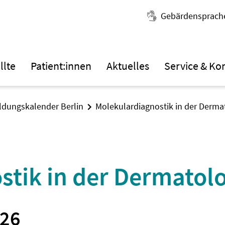
Gebärdensprach
llte
Patient:innen
Aktuelles
Service & Ko
ildungskalender Berlin
Molekulardiagnostik in der Derma
stik in der Dermatol
026