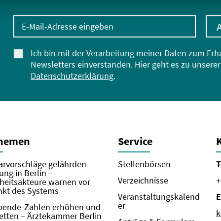
E-Mail-Adresse eingeben
Ich bin mit der Verarbeitung meiner Daten zum Erh
Newsletters einverstanden. Hier geht es zu unserer
Datenschutzerklärung
.
Themen
Service
rvorschläge gefährden
Stellenbörsen
T
ung in Berlin –
Verzeichnisse
+
eitsakteure warnen vor
kt des Systems
Veranstaltungskalend
E
er
pende-Zahlen erhöhen und
k
etten – Ärztekammer Berlin