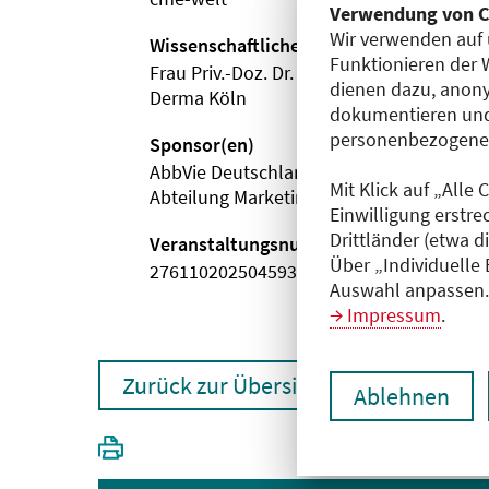
Verwendung von C
Wir verwenden auf 
Wissenschaftliche Leitung
Funktionieren der 
Frau Priv.-Doz. Dr. med. Ina Hadshiew
dienen dazu, anony
Derma Köln
dokumentieren und
personenbezogene D
Sponsor(en)
AbbVie Deutschland GmbH & Co. KG
Mit Klick auf „Alle
Abteilung Marketing Atopische Dermatiti
Einwilligung erstre
Drittländer (etwa d
Veranstaltungsnummer
Über „Individuelle
2761102025045930004
Auswahl anpassen. 
Impressum
.
Zurück zur Übersicht
Ablehnen