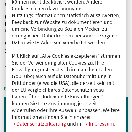
können nicht deaktiviert werden. Andere
Campus Mitte
Cookies dienen dazu, anonyme
Nutzungsinformationen statistisch auszuwerten,
Wissenschaftliche Leitung
Feedback zur Website zu dokumentieren und
Frau Dr. med. Eva Kornemann
um eine Verbindung zu Sozialen Medien zu
Charité - Universitätsmedizin Berlin
ermöglichen. Dabei können personenbezogene
Daten wie IP-Adressen verarbeitet werden.
Veranstaltungsnummer
2761102025067380005
Mit Klick auf „Alle Cookies akzeptieren“ stimmen
Sie der Verwendung aller Cookies zu. Ihre
Einwilligung erstreckt sich in manchen Fällen
Zurück zur Übersicht
(YouTube) auch auf die Datenübermittlung in
Drittländer (etwa die USA), die derzeit kein mit
der EU vergleichbares Datenschutzniveau
haben. Über „Individuelle Einstellungen“
können Sie Ihre Zustimmung jederzeit
widerrufen oder Ihre Auswahl anpassen. Weitere
Immer informiert bleiben
Informationen finden Sie in unserer
Melden Sie sich für unseren Newsletter an:
Datenschutzerklärung
und im
Impressum
.
E-Mail-Adresse eingeben