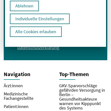
Ablehnen
Anmelden
Individuelle Einstellungen
Ich bin mit der Verarbeitung meiner Daten
Alle Cookies erlauben
zum Erhalt des Newsletters einverstanden.
Hier geht es zu unserer
Datenschutzerklärung
.
Navigation
Top-Themen
Ärzt:innen
GKV-Sparvorschläge
gefährden Versorgung in
Medizinische
Berlin –
Fachangestellte
Gesundheitsakteure
warnen vor Kipppunkt
Patient:innen
des Systems