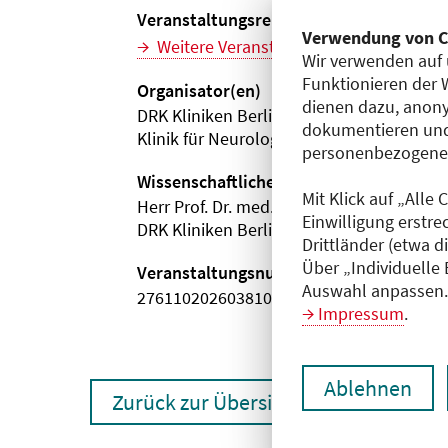
Veranstaltungsreihe
Verwendung von C
Weitere Veranstaltungen dieser Reihe (
Wir verwenden auf 
Funktionieren der 
Organisator(en)
dienen dazu, anony
DRK Kliniken Berlin | Köpenick
dokumentieren und
Klinik für Neurologie
personenbezogene D
Wissenschaftliche Leitung
Mit Klick auf „Alle
Herr Prof. Dr. med. Robert Stingele
Einwilligung erstre
DRK Kliniken Berlin | Köpenick
Drittländer (etwa d
Über „Individuelle
Veranstaltungsnummer
Auswahl anpassen. 
2761102026038100043
Impressum
.
Ablehnen
Zurück zur Übersicht