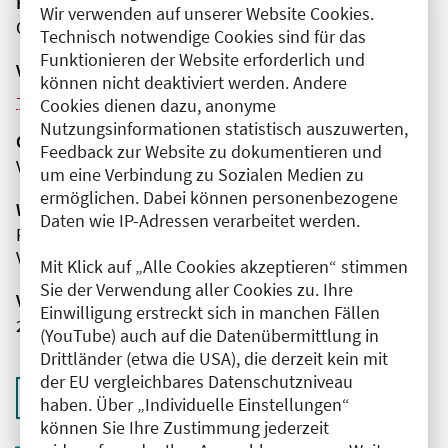
Fortbildungsformat
Wir verwenden auf unserer Website Cookies.
Online
Technisch notwendige Cookies sind für das
Funktionieren der Website erforderlich und
Veranstaltungsreihe
können nicht deaktiviert werden. Andere
Weitere Veranstaltungen dieser Reihe (10)
Cookies dienen dazu, anonyme
Nutzungsinformationen statistisch auszuwerten,
Organisator(en)
Feedback zur Website zu dokumentieren und
Vivantes Auguste-Viktoria-Klinikum
um eine Verbindung zu Sozialen Medien zu
ermöglichen. Dabei können personenbezogene
Wissenschaftliche Leitung
Daten wie IP-Adressen verarbeitet werden.
Frau Dr. med. Lydia Hottenbacher
Vivantes Auguste-Viktoria-Klinikum
Mit Klick auf „Alle Cookies akzeptieren“ stimmen
Sie der Verwendung aller Cookies zu. Ihre
Veranstaltungsnummer
Einwilligung erstreckt sich in manchen Fällen
2761102026033350114
(YouTube) auch auf die Datenübermittlung in
Drittländer (etwa die USA), die derzeit kein mit
der EU vergleichbares Datenschutzniveau
Zurück zur Übersicht
haben. Über „Individuelle Einstellungen“
können Sie Ihre Zustimmung jederzeit