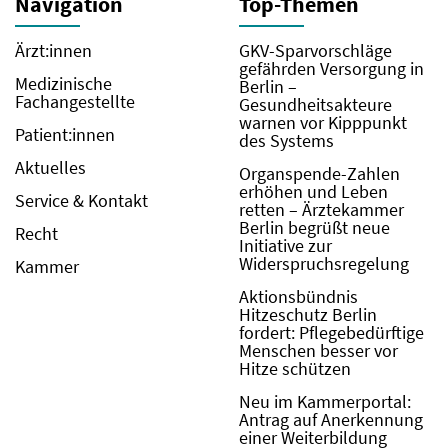
Navigation
Top-Themen
Ärzt:innen
GKV-Sparvorschläge
gefährden Versorgung in
Medizinische
Berlin –
Fachangestellte
Gesundheitsakteure
warnen vor Kipppunkt
Patient:innen
des Systems
Aktuelles
Organspende-Zahlen
erhöhen und Leben
Service & Kontakt
retten – Ärztekammer
Berlin begrüßt neue
Recht
Initiative zur
Widerspruchsregelung
Kammer
Aktionsbündnis
Hitzeschutz Berlin
fordert: Pflegebedürftige
Menschen besser vor
Hitze schützen
Neu im Kammerportal:
Antrag auf Anerkennung
einer Weiterbildung