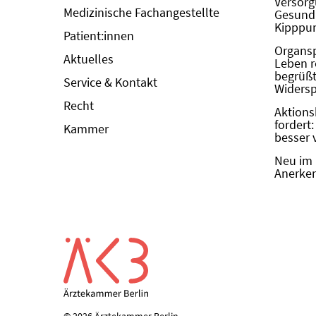
Versorg
Medizinische Fachangestellte
Gesundh
Kipppun
Patient:innen
Organs
Aktuelles
Leben r
begrüßt 
Service & Kontakt
Widers
Recht
Aktions
fordert
Kammer
besser 
Neu im 
Anerken