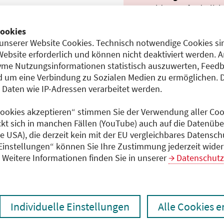
Anmeldung erforderlich:
ookies
Link:
www.dgnkongres
unserer Website Cookies. Technisch notwendige Cookies sin
Website erforderlich und können nicht deaktiviert werden. 
Anmeldeschluss
12)
me Nutzungsinformationen statistisch auszuwerten, Feedb
31.01.2026
 um eine Verbindung zu Sozialen Medien zu ermöglichen. 
Teilnahmeentgelt
aten wie IP-Adressen verarbeitet werden.
540,00 EUR
 Cookies akzeptieren“ stimmen Sie der Verwendung aller Cook
ckt sich in manchen Fällen (YouTube) auch auf die Datenübe
ie USA), die derzeit kein mit der EU vergleichbares Datensc
Dokumente
 Einstellungen“ können Sie Ihre Zustimmung jederzeit wider
Programm (PDF)
Weitere Informationen finden Sie in unserer
Datenschutz
Individuelle Einstellungen
Alle Cookies 