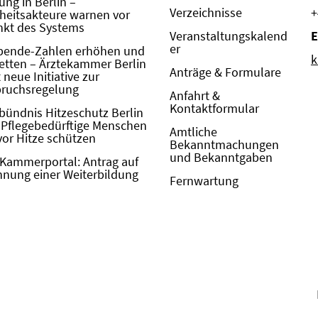
ung in Berlin –
Verzeichnisse
+
eitsakteure warnen vor
kt des Systems
Veranstaltungskalend
E
er
pende-Zahlen erhöhen und
k
etten – Ärztekammer Berlin
Anträge & Formulare
neue Initiative zur
pruchsregelung
Anfahrt &
Kontaktformular
bündnis Hitzeschutz Berlin
: Pflegebedürftige Menschen
Amtliche
vor Hitze schützen
Bekanntmachungen
und Bekanntgaben
Kammerportal: Antrag auf
nung einer Weiterbildung
Fernwartung