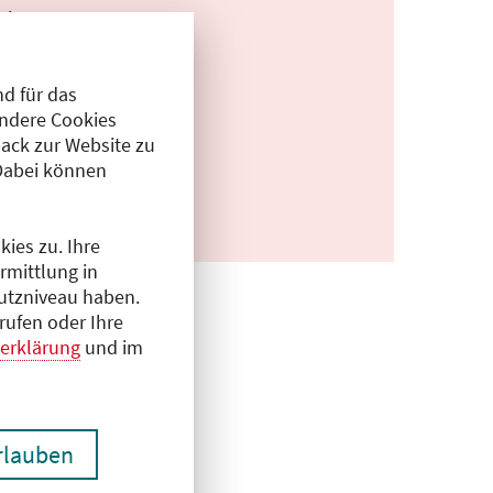
 ja
s.org/
d für das
Andere Cookies
ack zur Website zu
Dabei können
ies zu. Ihre
rmittlung in
hutzniveau haben.
rufen oder Ihre
erklärung
und im
erlauben