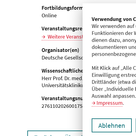
Fortbildungsformat
Online
Verwendung von C
Wir verwenden auf 
Veranstaltungsreihe
Funktionieren der 
Weitere Veranstaltungen dieser Reihe (
dienen dazu, anony
dokumentieren und
Organisator(en)
personenbezogene D
Deutsche Gesellschaft für Neurologie e.V.
Mit Klick auf „Alle
Wissenschaftliche Leitung
Einwilligung erstre
Herr Prof. Dr. med. Gereon R. Fink
Drittländer (etwa d
Universitätsklinikum Köln
Über „Individuelle
Auswahl anpassen. 
Veranstaltungsnummer
Impressum
.
2761102026001750071
Ablehnen