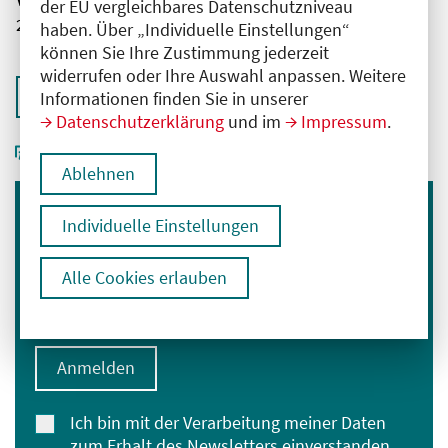
der EU vergleichbares Datenschutzniveau
2761102026001750121
haben. Über „Individuelle Einstellungen“
können Sie Ihre Zustimmung jederzeit
widerrufen oder Ihre Auswahl anpassen. Weitere
Zurück zur Übersicht
Informationen finden Sie in unserer
Datenschutzerklärung
und im
Impressum
.
Ablehnen
Individuelle Einstellungen
Immer informiert bleiben
Melden Sie sich für unseren Newsletter an:
Alle Cookies erlauben
E-Mail-Adresse eingeben
Anmelden
Ich bin mit der Verarbeitung meiner Daten
zum Erhalt des Newsletters einverstanden.