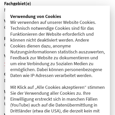
Fachgebiet(e)
Neurologie
Verwendung von Cookies
Veranstaltungsort
Wir verwenden auf unserer Website Cookies.
Online
Technisch notwendige Cookies sind für das
Funktionieren der Website erforderlich und
Fortbildungsformat
können nicht deaktiviert werden. Andere
Online
Cookies dienen dazu, anonyme
Nutzungsinformationen statistisch auszuwerten,
Veranstaltungsreihe
Feedback zur Website zu dokumentieren und
Weitere Veranstaltungen dieser Reihe (12)
um eine Verbindung zu Sozialen Medien zu
ermöglichen. Dabei können personenbezogene
Organisator(en)
Daten wie IP-Adressen verarbeitet werden.
Deutsche Gesellschaft für Neurologie e.V.
Mit Klick auf „Alle Cookies akzeptieren“ stimmen
Wissenschaftliche Leitung
Sie der Verwendung aller Cookies zu. Ihre
Herr Prof. Dr. med. Gereon R. Fink
Einwilligung erstreckt sich in manchen Fällen
Universitätsklinikum Köln
(YouTube) auch auf die Datenübermittlung in
Drittländer (etwa die USA), die derzeit kein mit
Veranstaltungsnummer