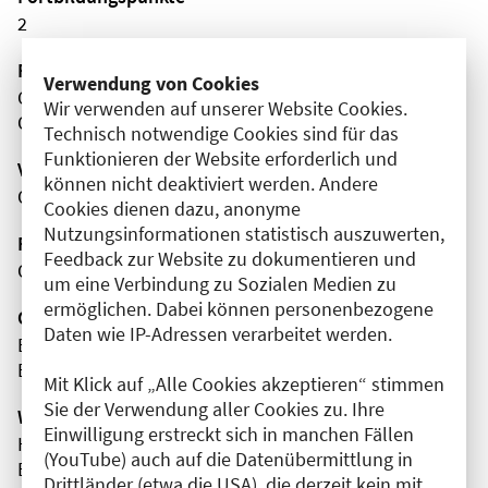
2
Fachgebiet(e)
Verwendung von Cookies
Chirurgie
Wir verwenden auf unserer Website Cookies.
Orthopädie
Technisch notwendige Cookies sind für das
Funktionieren der Website erforderlich und
Veranstaltungsort
können nicht deaktiviert werden. Andere
Online
Cookies dienen dazu, anonyme
Nutzungsinformationen statistisch auszuwerten,
Fortbildungsformat
Feedback zur Website zu dokumentieren und
Online
um eine Verbindung zu Sozialen Medien zu
ermöglichen. Dabei können personenbezogene
Organisator(en)
Daten wie IP-Adressen verarbeitet werden.
BDC - Berufsverband der Deutschen Chirurgen e.V.
BDC|Akademie
Mit Klick auf „Alle Cookies akzeptieren“ stimmen
Sie der Verwendung aller Cookies zu. Ihre
Wissenschaftliche Leitung
Einwilligung erstreckt sich in manchen Fällen
Herr Prof. Dr. med. Wolfgang Schröder
(YouTube) auch auf die Datenübermittlung in
BDC - Berufsverband der Deutschen Chirurgen e.V.
Drittländer (etwa die USA), die derzeit kein mit