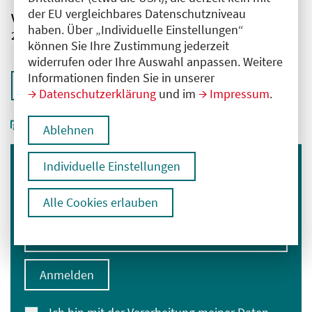
der EU vergleichbares Datenschutzniveau
Veranstaltungsnummer
haben. Über „Individuelle Einstellungen“
2761102025052830006
können Sie Ihre Zustimmung jederzeit
widerrufen oder Ihre Auswahl anpassen. Weitere
Informationen finden Sie in unserer
Zurück zur Übersicht
Datenschutzerklärung
und im
Impressum
.
Ablehnen
Individuelle Einstellungen
Immer informiert bleiben
Melden Sie sich für unseren Newsletter an:
Alle Cookies erlauben
E-Mail-Adresse eingeben
Anmelden