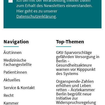
Ich bin mit der Verarbeitung meiner Daten
zum Erhalt des Newsletters einverstanden.
Hier geht es zu unserer
Datenschutzerklärung
.
Navigation
Top-Themen
Ärzt:innen
GKV-Sparvorschläge
gefährden Versorgung in
Medizinische
Berlin –
Fachangestellte
Gesundheitsakteure
warnen vor Kipppunkt
Patient:innen
des Systems
Aktuelles
Organspende-Zahlen
erhöhen und Leben
Service & Kontakt
retten – Ärztekammer
Berlin begrüßt neue
Recht
Initiative zur
Widerspruchsregelung
Kammer