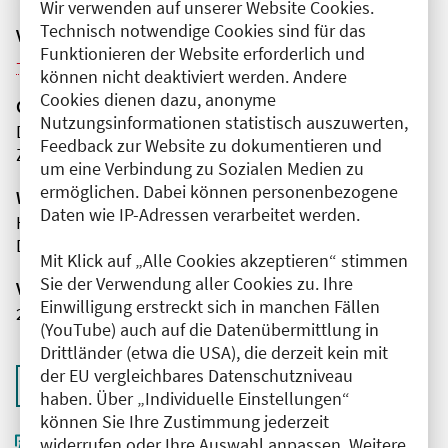
Wir verwenden auf unserer Website Cookies.
Technisch notwendige Cookies sind für das
Veranstaltungsreihe
Funktionieren der Website erforderlich und
Weitere Veranstaltungen dieser Reihe (8)
können nicht deaktiviert werden. Andere
Cookies dienen dazu, anonyme
Organisator(en)
Nutzungsinformationen statistisch auszuwerten,
DRK Kliniken Berlin | Westend
Feedback zur Website zu dokumentieren und
Zentrale Notaufnahme
um eine Verbindung zu Sozialen Medien zu
ermöglichen. Dabei können personenbezogene
Wissenschaftliche Leitung
Daten wie IP-Adressen verarbeitet werden.
Herr Markus Sielaff
DRK Kliniken Berlin | Westend
Mit Klick auf „Alle Cookies akzeptieren“ stimmen
Sie der Verwendung aller Cookies zu. Ihre
Veranstaltungsnummer
Einwilligung erstreckt sich in manchen Fällen
2761102026025320117
(YouTube) auch auf die Datenübermittlung in
Drittländer (etwa die USA), die derzeit kein mit
der EU vergleichbares Datenschutzniveau
Zurück zur Übersicht
haben. Über „Individuelle Einstellungen“
können Sie Ihre Zustimmung jederzeit
widerrufen oder Ihre Auswahl anpassen. Weitere