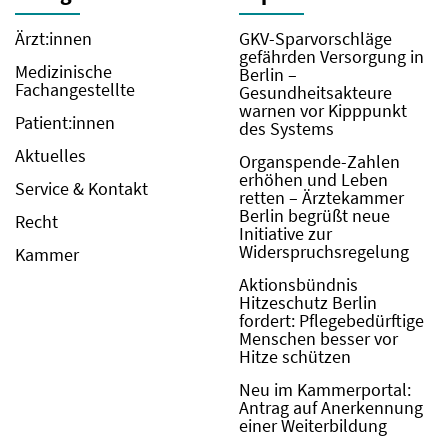
Ärzt:innen
GKV-Sparvorschläge
gefährden Versorgung in
Medizinische
Berlin –
Fachangestellte
Gesundheitsakteure
warnen vor Kipppunkt
Patient:innen
des Systems
Aktuelles
Organspende-Zahlen
erhöhen und Leben
Service & Kontakt
retten – Ärztekammer
Berlin begrüßt neue
Recht
Initiative zur
Widerspruchsregelung
Kammer
Aktionsbündnis
Hitzeschutz Berlin
fordert: Pflegebedürftige
Menschen besser vor
Hitze schützen
Neu im Kammerportal:
Antrag auf Anerkennung
einer Weiterbildung