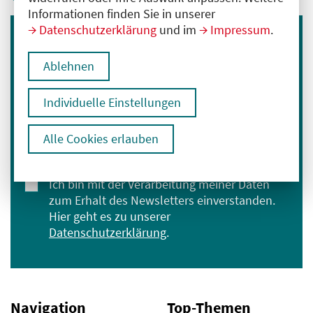
Informationen finden Sie in unserer
Datenschutzerklärung
und im
Impressum
.
Immer informiert bleiben
Ablehnen
Melden Sie sich für unseren Newsletter an:
E-Mail-Adresse eingeben
Individuelle Einstellungen
Alle Cookies erlauben
Anmelden
Ich bin mit der Verarbeitung meiner Daten
zum Erhalt des Newsletters einverstanden.
Hier geht es zu unserer
Datenschutzerklärung
.
Navigation
Top-Themen