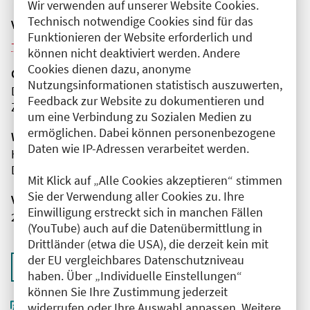
Wir verwenden auf unserer Website Cookies.
Technisch notwendige Cookies sind für das
Veranstaltungsreihe
Funktionieren der Website erforderlich und
Weitere Veranstaltungen dieser Reihe (8)
können nicht deaktiviert werden. Andere
Cookies dienen dazu, anonyme
Organisator(en)
Nutzungsinformationen statistisch auszuwerten,
DRK Kliniken Berlin | Westend
Feedback zur Website zu dokumentieren und
Zentrale Notaufnahme
um eine Verbindung zu Sozialen Medien zu
ermöglichen. Dabei können personenbezogene
Wissenschaftliche Leitung
Daten wie IP-Adressen verarbeitet werden.
Herr Markus Sielaff
DRK Kliniken Berlin | Westend
Mit Klick auf „Alle Cookies akzeptieren“ stimmen
Sie der Verwendung aller Cookies zu. Ihre
Veranstaltungsnummer
Einwilligung erstreckt sich in manchen Fällen
2761102026025320075
(YouTube) auch auf die Datenübermittlung in
Drittländer (etwa die USA), die derzeit kein mit
der EU vergleichbares Datenschutzniveau
Zurück zur Übersicht
haben. Über „Individuelle Einstellungen“
können Sie Ihre Zustimmung jederzeit
widerrufen oder Ihre Auswahl anpassen. Weitere