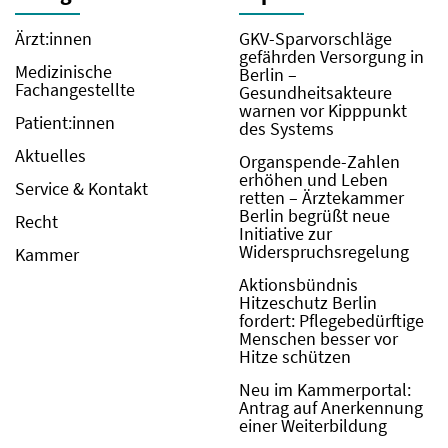
Ärzt:innen
GKV-Sparvorschläge
gefährden Versorgung in
Medizinische
Berlin –
Fachangestellte
Gesundheitsakteure
warnen vor Kipppunkt
Patient:innen
des Systems
Aktuelles
Organspende-Zahlen
erhöhen und Leben
Service & Kontakt
retten – Ärztekammer
Berlin begrüßt neue
Recht
Initiative zur
Widerspruchsregelung
Kammer
Aktionsbündnis
Hitzeschutz Berlin
fordert: Pflegebedürftige
Menschen besser vor
Hitze schützen
Neu im Kammerportal:
Antrag auf Anerkennung
einer Weiterbildung