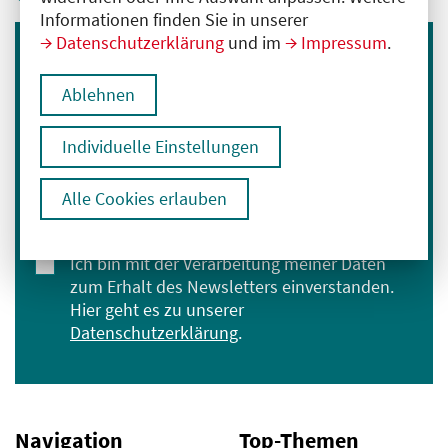
Informationen finden Sie in unserer
Datenschutzerklärung
und im
Impressum
.
Immer informiert bleiben
Ablehnen
Melden Sie sich für unseren Newsletter an:
E-Mail-Adresse eingeben
Individuelle Einstellungen
Alle Cookies erlauben
Anmelden
Ich bin mit der Verarbeitung meiner Daten
zum Erhalt des Newsletters einverstanden.
Hier geht es zu unserer
Datenschutzerklärung
.
Navigation
Top-Themen