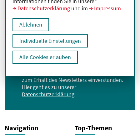
Informationen finden Sie in unserer
Datenschutzerklärung
und im
Impressum
.
Immer informiert bleiben
Melden Sie sich für unseren Newsletter an:
Ablehnen
E-Mail-Adresse eingeben
Individuelle Einstellungen
Anmelden
Alle Cookies erlauben
Ich bin mit der Verarbeitung meiner Daten
zum Erhalt des Newsletters einverstanden.
Hier geht es zu unserer
Datenschutzerklärung
.
Navigation
Top-Themen