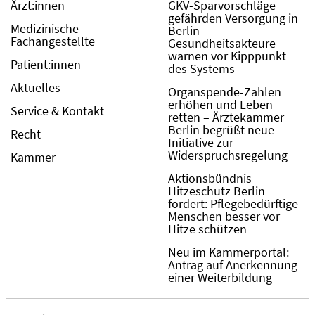
Ärzt:innen
GKV-Sparvorschläge
gefährden Versorgung in
Medizinische
Berlin –
Fachangestellte
Gesundheitsakteure
warnen vor Kipppunkt
Patient:innen
des Systems
Aktuelles
Organspende-Zahlen
erhöhen und Leben
Service & Kontakt
retten – Ärztekammer
Berlin begrüßt neue
Recht
Initiative zur
Widerspruchsregelung
Kammer
Aktionsbündnis
Hitzeschutz Berlin
fordert: Pflegebedürftige
Menschen besser vor
Hitze schützen
Neu im Kammerportal:
Antrag auf Anerkennung
einer Weiterbildung