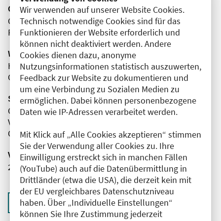
Organisator(en)
Wir verwenden auf unserer Website Cookies.
Caritas-Klinik Maria Heimsuchung Berlin-Pankow
Technisch notwendige Cookies sind für das
Radiologie
Funktionieren der Website erforderlich und
können nicht deaktiviert werden. Andere
Wissenschaftliche Leitung
Cookies dienen dazu, anonyme
Herr Prof. Dr. Dr. med. Stefan Niehues
Nutzungsinformationen statistisch auszuwerten,
Caritas-Klinik Maria Heimsuchung Berlin-Pankow
Feedback zur Website zu dokumentieren und
um eine Verbindung zu Sozialen Medien zu
Sponsor(en)
ermöglichen. Dabei können personenbezogene
Canon Medical Systems Gmb2500
Daten wie IP-Adressen verarbeitet werden.
Vital Images
Olea Medical
Mit Klick auf „Alle Cookies akzeptieren“ stimmen
Sie der Verwendung aller Cookies zu. Ihre
Veranstaltungsnummer
Einwilligung erstreckt sich in manchen Fällen
2761102026023300053
(YouTube) auch auf die Datenübermittlung in
Drittländer (etwa die USA), die derzeit kein mit
der EU vergleichbares Datenschutzniveau
Zurück zur Übersicht
haben. Über „Individuelle Einstellungen“
können Sie Ihre Zustimmung jederzeit