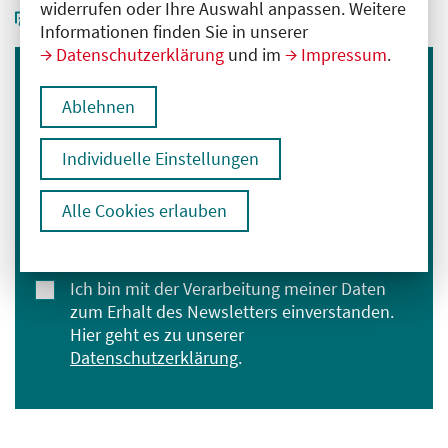
widerrufen oder Ihre Auswahl anpassen. Weitere
Informationen finden Sie in unserer
Datenschutzerklärung
und im
Impressum
.
Immer informiert bleiben
Ablehnen
Melden Sie sich für unseren Newsletter an:
Individuelle Einstellungen
E-Mail-Adresse eingeben
Alle Cookies erlauben
Anmelden
Ich bin mit der Verarbeitung meiner Daten
zum Erhalt des Newsletters einverstanden.
Hier geht es zu unserer
Datenschutzerklärung
.