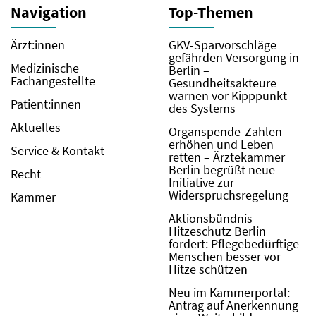
Navigation
Top-Themen
Ärzt:innen
GKV-Sparvorschläge
gefährden Versorgung in
Medizinische
Berlin –
Fachangestellte
Gesundheitsakteure
warnen vor Kipppunkt
Patient:innen
des Systems
Aktuelles
Organspende-Zahlen
erhöhen und Leben
Service & Kontakt
retten – Ärztekammer
Berlin begrüßt neue
Recht
Initiative zur
Widerspruchsregelung
Kammer
Aktionsbündnis
Hitzeschutz Berlin
fordert: Pflegebedürftige
Menschen besser vor
Hitze schützen
Neu im Kammerportal:
Antrag auf Anerkennung