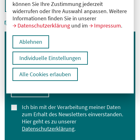
können Sie Ihre Zustimmung jederzeit
Zurück zur Übersicht
widerrufen oder Ihre Auswahl anpassen. Weitere
Informationen finden Sie in unserer
Datenschutzerklärung
und im
Impressum
.
Ablehnen
Immer informiert bleiben
Melden Sie sich für unseren Newsletter an:
Individuelle Einstellungen
E-Mail-Adresse eingeben
Alle Cookies erlauben
Anmelden
Ich bin mit der Verarbeitung meiner Daten
zum Erhalt des Newsletters einverstanden.
Hier geht es zu unserer
Datenschutzerklärung
.