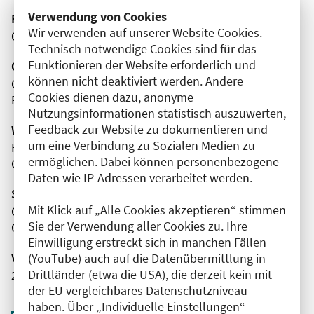
Verwendung von Cookies
Fortbildungsformat
Wir verwenden auf unserer Website Cookies.
Online
Technisch notwendige Cookies sind für das
Funktionieren der Website erforderlich und
Organisator(en)
können nicht deaktiviert werden. Andere
Caritas-Klinik Maria Heimsuchung Berlin-Pankow
Cookies dienen dazu, anonyme
Radiologie
Nutzungsinformationen statistisch auszuwerten,
Feedback zur Website zu dokumentieren und
Wissenschaftliche Leitung
um eine Verbindung zu Sozialen Medien zu
Herr Prof. Dr. Dr. med. Stefan Niehues
ermöglichen. Dabei können personenbezogene
Caritas-Klinik Maria Heimsuchung Berlin-Pankow
Daten wie IP-Adressen verarbeitet werden.
Sponsor(en)
Mit Klick auf „Alle Cookies akzeptieren“ stimmen
Christina Eckers
Sie der Verwendung aller Cookies zu. Ihre
Canon Medical Systems GmbH
Einwilligung erstreckt sich in manchen Fällen
Veranstaltungsnummer
(YouTube) auch auf die Datenübermittlung in
Drittländer (etwa die USA), die derzeit kein mit
2761102025047620116
der EU vergleichbares Datenschutzniveau
haben. Über „Individuelle Einstellungen“