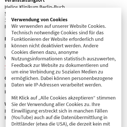
Helios Klinikum Berlin-Buch
Schwanebecker Chaussee
Verwendung von Cookies
13125 Berlin
Wir verwenden auf unserer Website Cookies.
Pankow
Technisch notwendige Cookies sind für das
Fortbildungsformat
Funktionieren der Website erforderlich und
können nicht deaktiviert werden. Andere
Präsenz
Cookies dienen dazu, anonyme
Veranstaltungsreihe
Nutzungsinformationen statistisch auszuwerten,
Feedback zur Website zu dokumentieren und
Weitere Veranstaltungen dieser Reihe (4)
um eine Verbindung zu Sozialen Medien zu
ermöglichen. Dabei können personenbezogene
Organisator(en)
Daten wie IP-Adressen verarbeitet werden.
HELIOS Klinikum Berlin-Buch
Klinik für Anästhesie, perioperative Medizin
Mit Klick auf „Alle Cookies akzeptieren“ stimmen
Wissenschaftliche Leitung
Sie der Verwendung aller Cookies zu. Ihre
Einwilligung erstreckt sich in manchen Fällen
Herr Dr. med. David Schwaiberger
(YouTube) auch auf die Datenübermittlung in
HELIOS Klinikum Berlin-Buch
Drittländer (etwa die USA), die derzeit kein mit