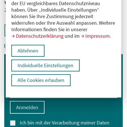
Veranstaltungsnummer
der EU vergleichbares Datenschutzniveau
haben. Über „Individuelle Einstellungen“
2761102025059300102
können Sie Ihre Zustimmung jederzeit
widerrufen oder Ihre Auswahl anpassen. Weitere
Informationen finden Sie in unserer
Zurück zur Übersicht
Datenschutzerklärung
und im
Impressum
.
Ablehnen
Individuelle Einstellungen
Immer informiert bleiben
Melden Sie sich für unseren Newsletter an:
Alle Cookies erlauben
E-Mail-Adresse eingeben
Anmelden
Ich bin mit der Verarbeitung meiner Daten