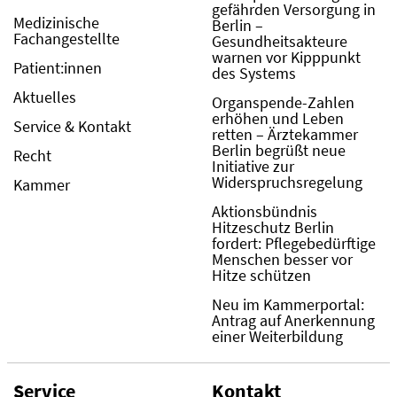
gefährden Versorgung in
Medizinische
Berlin –
Fachangestellte
Gesundheitsakteure
warnen vor Kipppunkt
Patient:innen
des Systems
Aktuelles
Organspende-Zahlen
erhöhen und Leben
Service & Kontakt
retten – Ärztekammer
Berlin begrüßt neue
Recht
Initiative zur
Widerspruchsregelung
Kammer
Aktionsbündnis
Hitzeschutz Berlin
fordert: Pflegebedürftige
Menschen besser vor
Hitze schützen
Neu im Kammerportal:
Antrag auf Anerkennung
einer Weiterbildung
Service
Kontakt