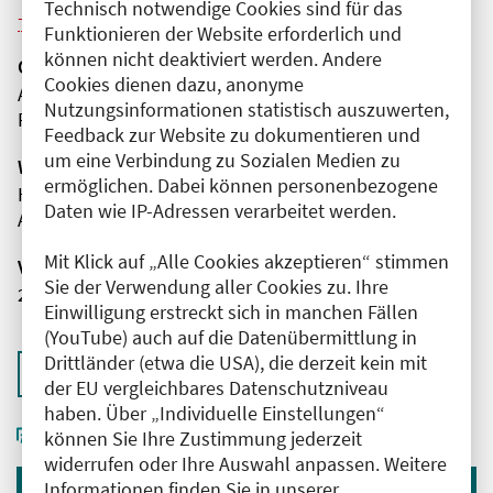
Technisch notwendige Cookies sind für das
Weitere Veranstaltungen dieser Reihe (11)
Funktionieren der Website erforderlich und
können nicht deaktiviert werden. Andere
Organisator(en)
Cookies dienen dazu, anonyme
Alexianer St. Hedwig Kliniken Berlin GmbH
Nutzungsinformationen statistisch auszuwerten,
PUK der Charité im St. Hedwig-Krankenhaus
Feedback zur Website zu dokumentieren und
um eine Verbindung zu Sozialen Medien zu
Wissenschaftliche Leitung
ermöglichen. Dabei können personenbezogene
Herr Prof. Dr. med. Felix Bermpohl
Daten wie IP-Adressen verarbeitet werden.
Alexianer St. Hedwig Kliniken Berlin GmbH
Mit Klick auf „Alle Cookies akzeptieren“ stimmen
Veranstaltungsnummer
Sie der Verwendung aller Cookies zu. Ihre
2761102026034850021
Einwilligung erstreckt sich in manchen Fällen
(YouTube) auch auf die Datenübermittlung in
Drittländer (etwa die USA), die derzeit kein mit
Zurück zur Übersicht
der EU vergleichbares Datenschutzniveau
haben. Über „Individuelle Einstellungen“
können Sie Ihre Zustimmung jederzeit
widerrufen oder Ihre Auswahl anpassen. Weitere
Informationen finden Sie in unserer