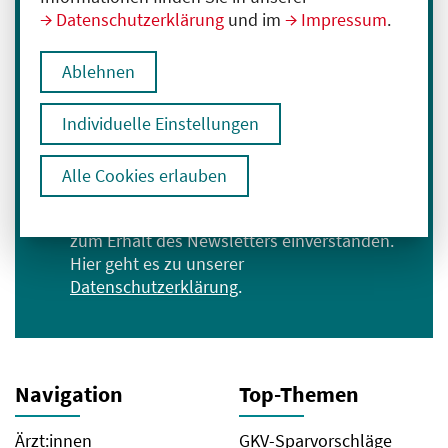
Datenschutzerklärung
und im
Impressum
.
Immer informiert bleiben
Melden Sie sich für unseren Newsletter an:
Ablehnen
E-Mail-Adresse eingeben
Individuelle Einstellungen
Anmelden
Alle Cookies erlauben
Ich bin mit der Verarbeitung meiner Daten
zum Erhalt des Newsletters einverstanden.
Hier geht es zu unserer
Datenschutzerklärung
.
Navigation
Top-Themen
Ärzt:innen
GKV-Sparvorschläge