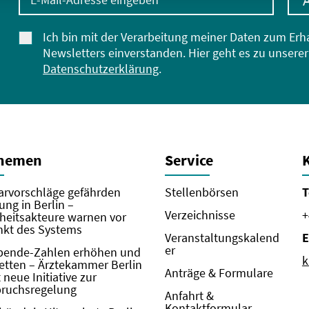
Ich bin mit der Verarbeitung meiner Daten zum Erh
Newsletters einverstanden. Hier geht es zu unserer
Datenschutzerklärung
.
Themen
Service
rvorschläge gefährden
Stellenbörsen
T
ung in Berlin –
Verzeichnisse
+
eitsakteure warnen vor
kt des Systems
Veranstaltungskalend
E
er
pende-Zahlen erhöhen und
k
etten – Ärztekammer Berlin
Anträge & Formulare
neue Initiative zur
pruchsregelung
Anfahrt &
Kontaktformular