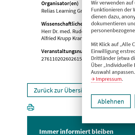
Wir verwenden auf 
Organisator(en)
Funktionieren der 
Relias Learning GmbH
dienen dazu, anony
dokumentieren und
Wissenschaftliche Leitung
personenbezogene D
Herr Dr. med. Rudolf Eicker
Alfried Krupp Krankenhaus
Mit Klick auf „Alle
Veranstaltungsnummer
Einwilligung erstre
Drittländer (etwa d
2761102026026150000
Über „Individuelle
Auswahl anpassen. 
Impressum
.
Zurück zur Übersicht
Ablehnen
Immer informiert bleiben