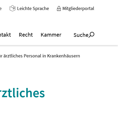
e
Leichte Sprache
Mitgliederportal
ntakt
Recht
Kammer
Suche
ür ärztliches Personal in Krankenhäusern
rztliches