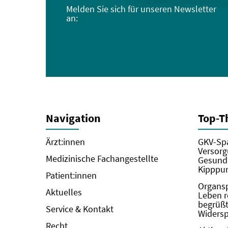
Melden Sie sich für unseren Newsletter
an:
Navigation
Top-
Ärzt:innen
GKV-Spa
Versorg
Medizinische Fachangestellte
Gesundh
Kipppun
Patient:innen
Organs
Aktuelles
Leben r
begrüßt 
Service & Kontakt
Widers
Recht