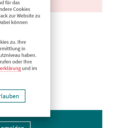
d für das
Andere Cookies
ack zur Website zu
Dabei können
ies zu. Ihre
rmittlung in
hutzniveau haben.
rufen oder Ihre
erklärung
und im
erlauben