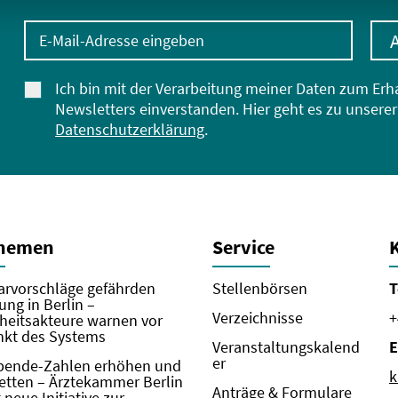
E-Mail-Adresse eingeben
Ich bin mit der Verarbeitung meiner Daten zum Erh
Newsletters einverstanden. Hier geht es zu unserer
Datenschutzerklärung
.
Themen
Service
rvorschläge gefährden
Stellenbörsen
T
ung in Berlin –
Verzeichnisse
+
eitsakteure warnen vor
kt des Systems
Veranstaltungskalend
E
er
pende-Zahlen erhöhen und
k
etten – Ärztekammer Berlin
Anträge & Formulare
neue Initiative zur