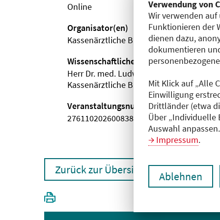
Verwendung von C
Online
Wir verwenden auf 
Funktionieren der 
Organisator(en)
dienen dazu, anony
Kassenärztliche Bundesvereinigung
dokumentieren und
personenbezogene D
Wissenschaftliche Leitung
Herr Dr. med. Ludwig Hofmann
Mit Klick auf „Alle
Kassenärztliche Bundesvereinigung
Einwilligung erstre
Veranstaltungsnummer
Drittländer (etwa d
Über „Individuelle
2761102026008380005
Auswahl anpassen. 
Impressum
.
Zurück zur Übersicht
Ablehnen