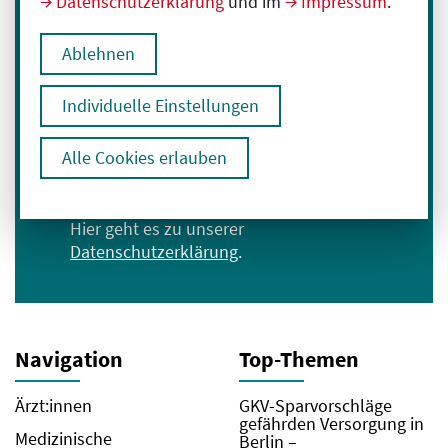
Datenschutzerklärung
und im
Impressum
.
Melden Sie sich für unseren Newsletter an:
Ablehnen
E-Mail-Adresse eingeben
Individuelle Einstellungen
Anmelden
Alle Cookies erlauben
Ich bin mit der Verarbeitung meiner Daten
zum Erhalt des Newsletters einverstanden.
Hier geht es zu unserer
Datenschutzerklärung
.
Navigation
Top-Themen
Ärzt:innen
GKV-Sparvorschläge
gefährden Versorgung in
Medizinische
Berlin –