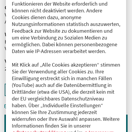
Funktionieren der Website erforderlich und
Organisator(en)
können nicht deaktiviert werden. Andere
Vivantes Humboldt-Klinikum
Cookies dienen dazu, anonyme
Anästhesie, operative Intensivmedizin
Nutzungsinformationen statistisch auszuwerten,
Feedback zur Website zu dokumentieren und
Wissenschaftliche Leitung
um eine Verbindung zu Sozialen Medien zu
Herr Dr. med. Adrian Falke
ermöglichen. Dabei können personenbezogene
Vivantes Humboldt-Klinikum
Daten wie IP-Adressen verarbeitet werden.
Veranstaltungsnummer
Mit Klick auf „Alle Cookies akzeptieren“ stimmen
2761102026029520076
Sie der Verwendung aller Cookies zu. Ihre
Einwilligung erstreckt sich in manchen Fällen
(YouTube) auch auf die Datenübermittlung in
Zurück zur Übersicht
Drittländer (etwa die USA), die derzeit kein mit
der EU vergleichbares Datenschutzniveau
haben. Über „Individuelle Einstellungen“
können Sie Ihre Zustimmung jederzeit
widerrufen oder Ihre Auswahl anpassen. Weitere
Informationen finden Sie in unserer
Immer informiert bleiben