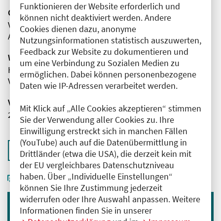
Funktionieren der Website erforderlich und
Organisator(en)
können nicht deaktiviert werden. Andere
Vivantes Humboldt-Klinikum
Cookies dienen dazu, anonyme
Anästhesie, operative Intensivmedizin
Nutzungsinformationen statistisch auszuwerten,
Feedback zur Website zu dokumentieren und
Wissenschaftliche Leitung
um eine Verbindung zu Sozialen Medien zu
Herr Dr. med. Adrian Falke
ermöglichen. Dabei können personenbezogene
Vivantes Humboldt-Klinikum
Daten wie IP-Adressen verarbeitet werden.
Veranstaltungsnummer
Mit Klick auf „Alle Cookies akzeptieren“ stimmen
2761102026029520134
Sie der Verwendung aller Cookies zu. Ihre
Einwilligung erstreckt sich in manchen Fällen
(YouTube) auch auf die Datenübermittlung in
Zurück zur Übersicht
Drittländer (etwa die USA), die derzeit kein mit
der EU vergleichbares Datenschutzniveau
haben. Über „Individuelle Einstellungen“
können Sie Ihre Zustimmung jederzeit
widerrufen oder Ihre Auswahl anpassen. Weitere
Informationen finden Sie in unserer
Immer informiert bleiben