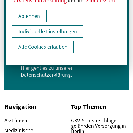
Datenschutzerklärung
und im
Impressum
.
Melden Sie sich für unseren Newsletter an:
Ablehnen
E-Mail-Adresse eingeben
Individuelle Einstellungen
Anmelden
Alle Cookies erlauben
Ich bin mit der Verarbeitung meiner Daten
zum Erhalt des Newsletters einverstanden.
Hier geht es zu unserer
Datenschutzerklärung
.
Navigation
Top-Themen
Ärzt:innen
GKV-Sparvorschläge
gefährden Versorgung in
Medizinische
Berlin –