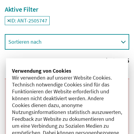
Aktive Filter
ID: ANT-2505747
Filter
deaktivieren und Suchergebnisse neu laden
Sortieren nach
Ergebnisse:
5
Verwendung von Cookies
Wir verwenden auf unserer Website Cookies.
Technisch notwendige Cookies sind für das
Beginn:
11.08.2026
Ende und Anfangszeit:
-
11.08.2026
,
13:30 Uhr
Funktionieren der Website erforderlich und
Veranstaltungstitel:
Interdisziplinäre Immunologische
können nicht deaktiviert werden. Andere
Fallbesprechung
Cookies dienen dazu, anonyme
Veranstaltungsort:
Online
Nutzungsinformationen statistisch auszuwerten,
Kategorie:
A
Fortbildungspunkte:
1
Feedback zur Website zu dokumentieren und
Details anzeigen
um eine Verbindung zu Sozialen Medien zu
ermöglichen. Dabei können personenbezogene