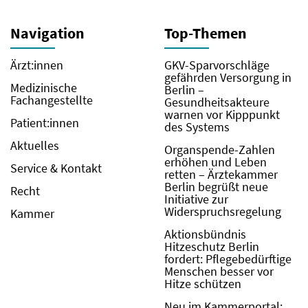
Navigation
Top-Themen
Ärzt:innen
GKV-Sparvorschläge
gefährden Versorgung in
Medizinische
Berlin –
Fachangestellte
Gesundheitsakteure
warnen vor Kipppunkt
Patient:innen
des Systems
Aktuelles
Organspende-Zahlen
erhöhen und Leben
Service & Kontakt
retten – Ärztekammer
Berlin begrüßt neue
Recht
Initiative zur
Widerspruchsregelung
Kammer
Aktionsbündnis
Hitzeschutz Berlin
fordert: Pflegebedürftige
Menschen besser vor
Hitze schützen
Neu im Kammerportal: