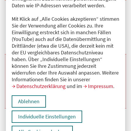
Daten wie IP-Adressen verarbeitet werden.
Beginn:
08.09.2026
Ende und Anfangszeit:
-
08.09.2026
,
13:30 Uhr
Veranstaltungstitel:
Interdisziplinäre Immunologische
Mit Klick auf „Alle Cookies akzeptieren“ stimmen
Fallbesprechung
Sie der Verwendung aller Cookies zu. Ihre
Veranstaltungsort:
Online
Einwilligung erstreckt sich in manchen Fällen
Kategorie:
A
Fortbildungspunkte:
1
(YouTube) auch auf die Datenübermittlung in
Details anzeigen
Drittländer (etwa die USA), die derzeit kein mit
der EU vergleichbares Datenschutzniveau
haben. Über „Individuelle Einstellungen“
Beginn:
13.10.2026
Ende und Anfangszeit:
-
13.10.2026
,
13:30 Uhr
können Sie Ihre Zustimmung jederzeit
Veranstaltungstitel:
Interdisziplinäre Immunologische
widerrufen oder Ihre Auswahl anpassen. Weitere
Fallbesprechung
Informationen finden Sie in unserer
Veranstaltungsort:
Online
Datenschutzerklärung
und im
Impressum
.
Kategorie:
A
Fortbildungspunkte:
1
Details anzeigen
Ablehnen
Individuelle Einstellungen
Beginn:
10.11.2026
Ende und Anfangszeit:
-
10.11.2026
,
13:30 Uhr
Veranstaltungstitel:
Interdisziplinäre Immunologische
Fallbesprechung