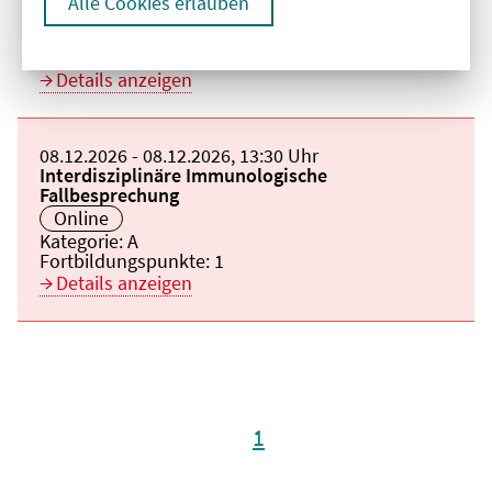
Alle Cookies erlauben
Veranstaltungsort:
Online
Kategorie:
A
Fortbildungspunkte:
1
Details anzeigen
Beginn:
08.12.2026
Ende und Anfangszeit:
-
08.12.2026
,
13:30 Uhr
Veranstaltungstitel:
Interdisziplinäre Immunologische
Fallbesprechung
Veranstaltungsort:
Online
Kategorie:
A
Fortbildungspunkte:
1
Details anzeigen
1