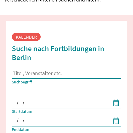
Fortbildungssuche
KALENDER
Suche nach Fortbildungen in
Berlin
Es erscheinen Suchvorschläge, wenn mindestens 2 Zeichen 
Suchbegriff
Filtern nach Start- und Enddatum
Startdatum
Enddatum