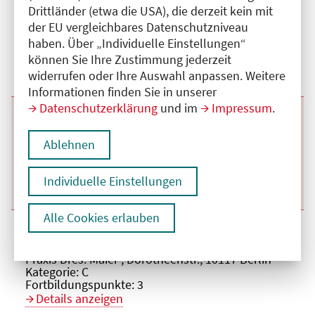
Beginn:
23.09.2026
Ende und Anfangszeit:
-
23.09.2026
,
17:00 Uhr
Drittländer (etwa die USA), die derzeit kein mit
Veranstaltungstitel:
Interdisziplinäre offene Schmerzkonferenz
der EU vergleichbares Datenschutzniveau
Veranstaltungsort:
Praxis Dres. Maier , Dorotheenstr., 10117 Berlin
haben. Über „Individuelle Einstellungen“
Kategorie:
C
Fortbildungspunkte:
3
können Sie Ihre Zustimmung jederzeit
Details anzeigen
widerrufen oder Ihre Auswahl anpassen. Weitere
Informationen finden Sie in unserer
Datenschutzerklärung
und im
Impressum
.
Beginn:
28.10.2026
Ende und Anfangszeit:
-
28.10.2026
,
17:00 Uhr
Veranstaltungstitel:
Interdisziplinäre offene Schmerzkonferenz
Ablehnen
Veranstaltungsort:
Praxis Dres. Maier , Dorotheenstr., 10117 Berlin
Kategorie:
C
Fortbildungspunkte:
3
Individuelle Einstellungen
Details anzeigen
Alle Cookies erlauben
Beginn:
25.11.2026
Ende und Anfangszeit:
-
25.11.2026
,
17:00 Uhr
Veranstaltungstitel:
Interdisziplinäre offene Schmerzkonferenz
Veranstaltungsort:
Praxis Dres. Maier , Dorotheenstr., 10117 Berlin
Kategorie:
C
Fortbildungspunkte:
3
Details anzeigen