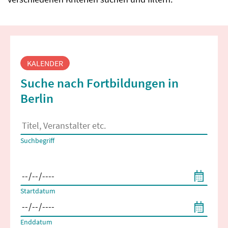
Fortbildungssuche
KALENDER
Suche nach Fortbildungen in
Berlin
Es erscheinen Suchvorschläge, wenn mindestens 2 Zeichen 
Suchbegriff
Filtern nach Start- und Enddatum
Startdatum
Enddatum