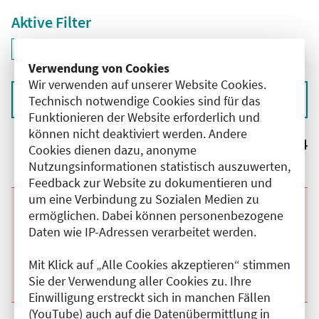
Aktive Filter
ID: ANT-2505942
Filter
deaktivieren und Suchergebnisse neu laden
Verwendung von Cookies
Wir verwenden auf unserer Website Cookies.
Sortieren nach
Technisch notwendige Cookies sind für das
Funktionieren der Website erforderlich und
können nicht deaktiviert werden. Andere
Ergebnisse:
4
Cookies dienen dazu, anonyme
Nutzungsinformationen statistisch auszuwerten,
Feedback zur Website zu dokumentieren und
um eine Verbindung zu Sozialen Medien zu
Beginn:
26.08.2026
Ende und Anfangszeit:
-
26.08.2026
,
17:00 Uhr
ermöglichen. Dabei können personenbezogene
Veranstaltungstitel:
Interdisziplinäre offene Schmerzkonferenz
Daten wie IP-Adressen verarbeitet werden.
Veranstaltungsort:
Praxis Dres. Maier , Dorotheenstr., 10117 Berlin
Kategorie:
C
Fortbildungspunkte:
3
Mit Klick auf „Alle Cookies akzeptieren“ stimmen
Details anzeigen
Sie der Verwendung aller Cookies zu. Ihre
Einwilligung erstreckt sich in manchen Fällen
(YouTube) auch auf die Datenübermittlung in