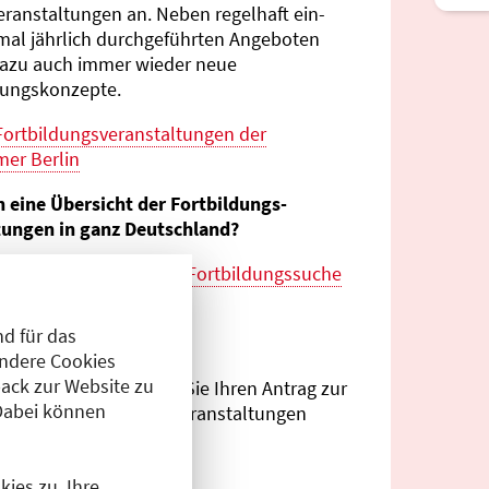
eranstaltungen an. Neben regelhaft ein-
mal jährlich durch­geführten Angeboten
azu auch immer wieder neue
tungs­konzepte.
Fortbildungs­veranstaltungen der
er Berlin
n eine Übersicht der Fortbildungs­
tungen in ganz Deutschland?
es zur
bundes­weiten Fortbildungs­suche
esärztekammer
d für das
eranstalter?
Andere Cookies
ack zur Website zu
Antragsportal
können Sie Ihren Antrag zur
Dabei können
ng von Fortbildungs­veranstaltungen
.
ies zu. Ihre