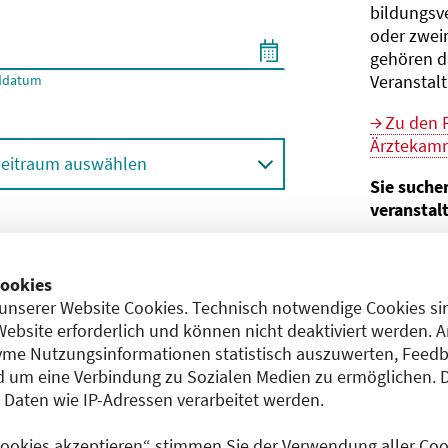
bildungs­v
oder zwei
gehören d
Veranstal
ddatum
Zu den 
Ärztekamm
eitraum auswählen
Sie suche
veranstal
Hier geht 
ortbildungsformat (Online etc.)
der Bund
ookies
unserer Website Cookies. Technisch notwendige Cookies sin
Sie sind V
achgebiet
Website erforderlich und können nicht deaktiviert werden. 
me Nutzungsinformationen statistisch auszuwerten, Feedb
Im
CME-
 um eine Verbindung zu Sozialen Medien zu ermöglichen. 
Anerkennu
aten wie IP-Adressen verarbeitet werden.
einreichen
 Cookies akzeptieren“ stimmen Sie der Verwendung aller Cook