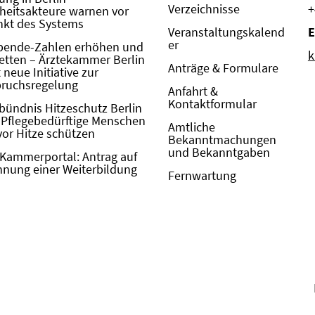
Verzeichnisse
+
eitsakteure warnen vor
kt des Systems
Veranstaltungskalend
E
er
pende-Zahlen erhöhen und
k
etten – Ärztekammer Berlin
Anträge & Formulare
neue Initiative zur
pruchsregelung
Anfahrt &
Kontaktformular
bündnis Hitzeschutz Berlin
: Pflegebedürftige Menschen
Amtliche
vor Hitze schützen
Bekanntmachungen
und Bekanntgaben
Kammerportal: Antrag auf
nung einer Weiterbildung
Fernwartung