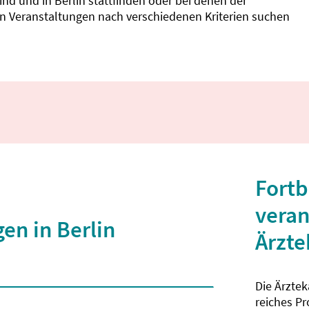
d und in Berlin stattfinden oder bei denen der
nnen Veranstaltungen nach verschiedenen Kriterien suchen
Fortb
veran
en in Berlin
Ärzt
Die Ärzte
 2 Zeichen eingegeben wurden.
reiches P