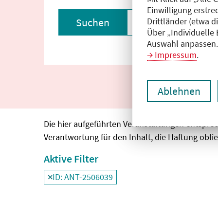
Einwilligung erstre
Drittländer (etwa d
Suchen
Filter zurückset
Über „Individuelle
Auswahl anpassen. 
Impressum
.
Ablehnen
Die hier aufgeführten Veranstaltungen entspre
Verantwortung für den Inhalt, die Haftung oblie
Aktive Filter
ID: ANT-2506039
Filter
deaktivieren und Suchergebnisse neu