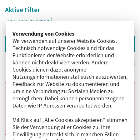
Aktive Filter
ID: ANT-2506269
Filter
deaktivieren und Suchergebnisse neu laden
Verwendung von Cookies
Wir verwenden auf unserer Website Cookies.
Sortieren nach
Technisch notwendige Cookies sind für das
Funktionieren der Website erforderlich und
können nicht deaktiviert werden. Andere
Ergebnisse:
4
Cookies dienen dazu, anonyme
Nutzungsinformationen statistisch auszuwerten,
Feedback zur Website zu dokumentieren und
um eine Verbindung zu Sozialen Medien zu
Beginn:
08.09.2026
Ende und Anfangszeit:
-
08.09.2026
,
18:30 Uhr
ermöglichen. Dabei können personenbezogene
Veranstaltungstitel:
Grundlagenkurs: Einstieg in die Forschung
Veranstaltungsort:
Online
Daten wie IP-Adressen verarbeitet werden.
Kategorie:
A
Fortbildungspunkte:
2
Mit Klick auf „Alle Cookies akzeptieren“ stimmen
Details anzeigen
Sie der Verwendung aller Cookies zu. Ihre
Einwilligung erstreckt sich in manchen Fällen