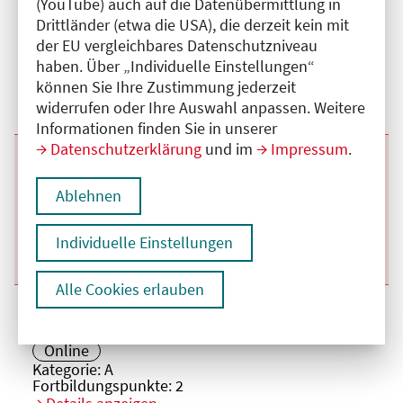
(YouTube) auch auf die Datenübermittlung in
Beginn:
13.10.2026
Ende und Anfangszeit:
-
13.10.2026
,
18:30 Uhr
Drittländer (etwa die USA), die derzeit kein mit
Veranstaltungstitel:
Grundlagenkurs: Einstieg in die Forschung
der EU vergleichbares Datenschutzniveau
Veranstaltungsort:
Online
haben. Über „Individuelle Einstellungen“
Kategorie:
A
Fortbildungspunkte:
2
können Sie Ihre Zustimmung jederzeit
Details anzeigen
widerrufen oder Ihre Auswahl anpassen. Weitere
Informationen finden Sie in unserer
Datenschutzerklärung
und im
Impressum
.
Beginn:
10.11.2026
Ende und Anfangszeit:
-
10.11.2026
,
18:30 Uhr
Veranstaltungstitel:
Grundlagenkurs: Einstieg in die Forschung
Ablehnen
Veranstaltungsort:
Online
Kategorie:
A
Fortbildungspunkte:
2
Individuelle Einstellungen
Details anzeigen
Alle Cookies erlauben
Beginn:
08.12.2026
Ende und Anfangszeit:
-
08.12.2026
,
18:30 Uhr
Veranstaltungstitel:
Grundlagenkurs: Einstieg in die Forschung
Veranstaltungsort:
Online
Kategorie:
A
Fortbildungspunkte:
2