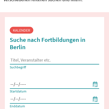
Fortbildungssuche
KALENDER
Suche nach Fortbildungen in
Berlin
Es erscheinen Suchvorschläge, wenn mindestens 2 Zeichen 
Suchbegriff
Filtern nach Start- und Enddatum
Startdatum
Enddatum