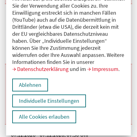
Sie der Verwendung aller Cookies zu. Ihre
Einwilligung erstreckt sich in manchen Fällen
Beginn:
05.10.2026
Ende und Anfangszeit:
-
05.10.2026
,
07:30 Uhr
(YouTube) auch auf die Datenübermittlung in
Veranstaltungstitel:
Montagsfortbildung Vivantes AVK Anästhesie
Veranstaltungsort:
Vivantes Auguste-Viktoria-Klinikum, Haus 35,
Drittländer (etwa die USA), die derzeit kein mit
1.OG, großer Konferenzraum , Rubensstraße,
der EU vergleichbares Datenschutzniveau
12157 Berlin
haben. Über „Individuelle Einstellungen“
Kategorie:
A
Fortbildungspunkte:
1
können Sie Ihre Zustimmung jederzeit
Details anzeigen
widerrufen oder Ihre Auswahl anpassen. Weitere
Informationen finden Sie in unserer
Datenschutzerklärung
und im
Impressum
.
Beginn:
02.11.2026
Ende und Anfangszeit:
-
02.11.2026
,
07:30 Uhr
Veranstaltungstitel:
Montagsfortbildung Vivantes AVK Anästhesie
Ablehnen
Veranstaltungsort:
Vivantes Auguste-Viktoria-Klinikum, Haus 35,
1.OG, großer Konferenzraum , Rubensstraße,
12157 Berlin
Individuelle Einstellungen
Kategorie:
A
Fortbildungspunkte:
1
Details anzeigen
Alle Cookies erlauben
Beginn:
07.12.2026
Ende und Anfangszeit:
-
07.12.2026
,
07:30 Uhr