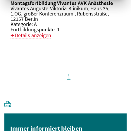
Veranstaltungstitel:
Montagsfortbildung Vivantes AVK Anästhesie
Veranstaltungsort:
Vivantes Auguste-Viktoria-Klinikum, Haus 35,
1.OG, großer Konferenzraum , Rubensstraße,
12157 Berlin
Kategorie:
A
Fortbildungspunkte:
1
Details anzeigen
1
Immer informiert bleiben