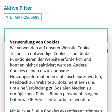
Aktive Filter
ID: ANT-2506689
Filter
deaktivieren und Suchergebnisse neu laden
Sortieren nach
Verwendung von Cookies
Wir verwenden auf unserer Website Cookies.
Ergebnisse:
4
Technisch notwendige Cookies sind für das
Funktionieren der Website erforderlich und
können nicht deaktiviert werden. Andere
Cookies dienen dazu, anonyme
Beginn:
07.09.2026
Ende und Anfangszeit:
-
07.09.2026
,
07:30 Uhr
Nutzungsinformationen statistisch auszuwerten,
Veranstaltungstitel:
Montagsfortbildung Vivantes AVK Anästhesie
Feedback zur Website zu dokumentieren und
Veranstaltungsort:
Vivantes Auguste-Viktoria-Klinikum, Haus 35,
um eine Verbindung zu Sozialen Medien zu
1.OG, großer Konferenzraum , Rubensstraße,
12157 Berlin
ermöglichen. Dabei können personenbezogene
Kategorie:
A
Daten wie IP-Adressen verarbeitet werden.
Fortbildungspunkte:
1
Details anzeigen
Mit Klick auf „Alle Cookies akzeptieren“ stimmen