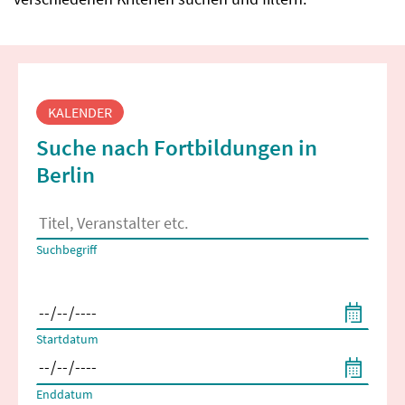
Fortbildungssuche
KALENDER
Suche nach Fortbildungen in
Berlin
Es erscheinen Suchvorschläge, wenn mindestens 2 Zeichen 
Suchbegriff
Filtern nach Start- und Enddatum
Startdatum
Enddatum