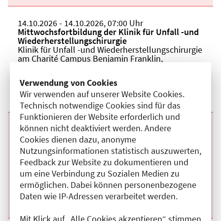
Beginn:
14.10.2026
Ende und Anfangszeit:
-
14.10.2026
,
07:00 Uhr
Veranstaltungstitel:
Mittwochsfortbildung der Klinik für Unfall -und
Wiederherstellungschirurgie
Veranstaltungsort:
Klinik für Unfall -und Wiederherstellungschirurgie
am Charité Campus Benjamin Franklin,
Hindenburgdamm, 12203 Berlin
Kategorie:
A
Verwendung von Cookies
Fortbildungspunkte:
1
Wir verwenden auf unserer Website Cookies.
Details anzeigen
Technisch notwendige Cookies sind für das
Funktionieren der Website erforderlich und
können nicht deaktiviert werden. Andere
Beginn:
21.10.2026
Ende und Anfangszeit:
-
21.10.2026
,
07:00 Uhr
Veranstaltungstitel:
Mittwochsfortbildung der Klinik für Unfall -und
Cookies dienen dazu, anonyme
Wiederherstellungschirurgie
Nutzungsinformationen statistisch auszuwerten,
Veranstaltungsort:
Klinik für Unfall -und Wiederherstellungschirurgie
Feedback zur Website zu dokumentieren und
am Charité Campus Benjamin Franklin,
um eine Verbindung zu Sozialen Medien zu
Hindenburgdamm, 12203 Berlin
Kategorie:
A
ermöglichen. Dabei können personenbezogene
Fortbildungspunkte:
1
Daten wie IP-Adressen verarbeitet werden.
Details anzeigen
Mit Klick auf „Alle Cookies akzeptieren“ stimmen