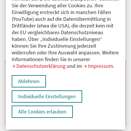
Sie der Verwendung aller Cookies zu. Ihre
Beginn:
28.10.2026
Ende und Anfangszeit:
-
28.10.2026
,
07:00 Uhr
Einwilligung erstreckt sich in manchen Fällen
Veranstaltungstitel:
Mittwochsfortbildung der Klinik für Unfall -und
(YouTube) auch auf die Datenübermittlung in
Wiederherstellungschirurgie
Veranstaltungsort:
Klinik für Unfall -und Wiederherstellungschirurgie
Drittländer (etwa die USA), die derzeit kein mit
am Charité Campus Benjamin Franklin,
der EU vergleichbares Datenschutzniveau
Hindenburgdamm, 12203 Berlin
haben. Über „Individuelle Einstellungen“
Kategorie:
A
Fortbildungspunkte:
1
können Sie Ihre Zustimmung jederzeit
Details anzeigen
widerrufen oder Ihre Auswahl anpassen. Weitere
Informationen finden Sie in unserer
Datenschutzerklärung
und im
Impressum
.
Beginn:
04.11.2026
Ende und Anfangszeit:
-
04.11.2026
,
07:00 Uhr
Veranstaltungstitel:
Mittwochsfortbildung der Klinik für Unfall -und
Ablehnen
Wiederherstellungschirurgie
Veranstaltungsort:
Klinik für Unfall -und Wiederherstellungschirurgie
am Charité Campus Benjamin Franklin,
Individuelle Einstellungen
Hindenburgdamm, 12203 Berlin
Kategorie:
A
Fortbildungspunkte:
1
Alle Cookies erlauben
Details anzeigen