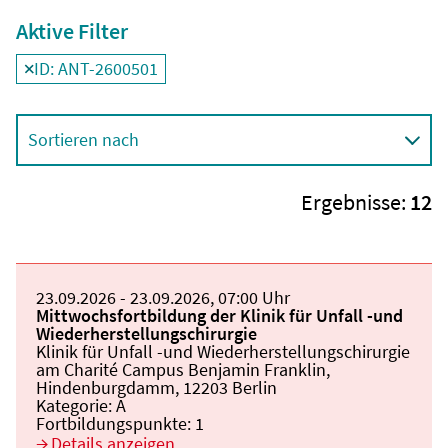
Aktive Filter
ID: ANT-2600501
Filter
deaktivieren und Suchergebnisse neu laden
Sortieren nach
Ergebnisse:
12
Beginn:
23.09.2026
Ende und Anfangszeit:
-
23.09.2026
,
07:00 Uhr
Veranstaltungstitel:
Mittwochsfortbildung der Klinik für Unfall -und
Wiederherstellungschirurgie
Veranstaltungsort:
Klinik für Unfall -und Wiederherstellungschirurgie
am Charité Campus Benjamin Franklin,
Hindenburgdamm, 12203 Berlin
Kategorie:
A
Fortbildungspunkte:
1
Details anzeigen