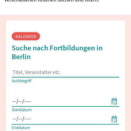
Fortbildungssuche
KALENDER
Suche nach Fortbildungen in
Berlin
Es erscheinen Suchvorschläge, wenn mindestens 2 Zeichen 
Suchbegriff
Filtern nach Start- und Enddatum
Startdatum
Enddatum