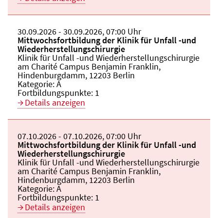
Beginn:
30.09.2026
Ende und Anfangszeit:
-
30.09.2026
,
07:00 Uhr
Veranstaltungstitel:
Mittwochsfortbildung der Klinik für Unfall -und
Wiederherstellungschirurgie
Veranstaltungsort:
Klinik für Unfall -und Wiederherstellungschirurgie
am Charité Campus Benjamin Franklin,
Hindenburgdamm, 12203 Berlin
Kategorie:
A
Fortbildungspunkte:
1
Details anzeigen
Beginn:
07.10.2026
Ende und Anfangszeit:
-
07.10.2026
,
07:00 Uhr
Veranstaltungstitel:
Mittwochsfortbildung der Klinik für Unfall -und
Wiederherstellungschirurgie
Veranstaltungsort:
Klinik für Unfall -und Wiederherstellungschirurgie
am Charité Campus Benjamin Franklin,
Hindenburgdamm, 12203 Berlin
Kategorie:
A
Fortbildungspunkte:
1
Details anzeigen