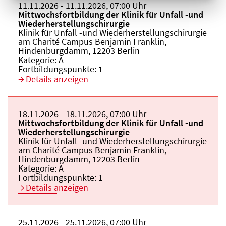
Beginn:
11.11.2026
Ende und Anfangszeit:
-
11.11.2026
,
07:00 Uhr
Veranstaltungstitel:
Mittwochsfortbildung der Klinik für Unfall -und
Wiederherstellungschirurgie
Veranstaltungsort:
Klinik für Unfall -und Wiederherstellungschirurgie
am Charité Campus Benjamin Franklin,
Hindenburgdamm, 12203 Berlin
Kategorie:
A
Fortbildungspunkte:
1
Details anzeigen
Beginn:
18.11.2026
Ende und Anfangszeit:
-
18.11.2026
,
07:00 Uhr
Veranstaltungstitel:
Mittwochsfortbildung der Klinik für Unfall -und
Wiederherstellungschirurgie
Veranstaltungsort:
Klinik für Unfall -und Wiederherstellungschirurgie
am Charité Campus Benjamin Franklin,
Hindenburgdamm, 12203 Berlin
Kategorie:
A
Fortbildungspunkte:
1
Details anzeigen
Beginn:
25.11.2026
Ende und Anfangszeit:
-
25.11.2026
,
07:00 Uhr