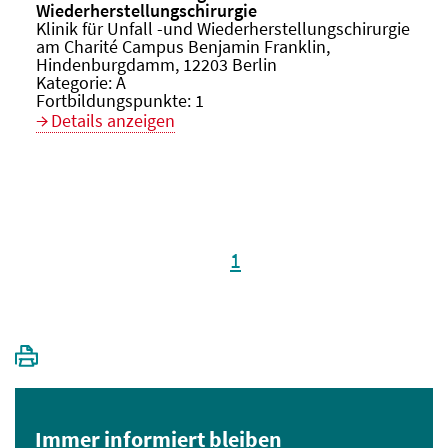
Wiederherstellungschirurgie
Veranstaltungsort:
Klinik für Unfall -und Wiederherstellungschirurgie
am Charité Campus Benjamin Franklin,
Hindenburgdamm, 12203 Berlin
Kategorie:
A
Fortbildungspunkte:
1
Details anzeigen
1
Immer informiert bleiben