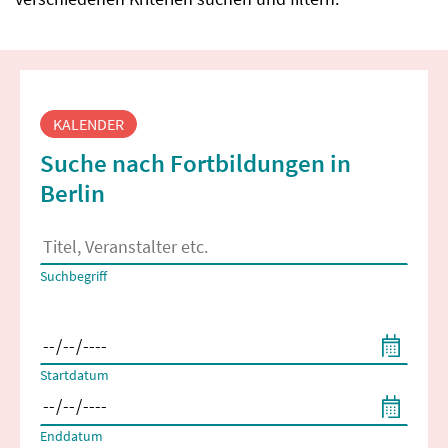
Fortbildungssuche
KALENDER
Suche nach Fortbildungen in
Berlin
Es erscheinen Suchvorschläge, wenn mindestens 2 Zeichen 
Suchbegriff
Filtern nach Start- und Enddatum
Startdatum
Enddatum