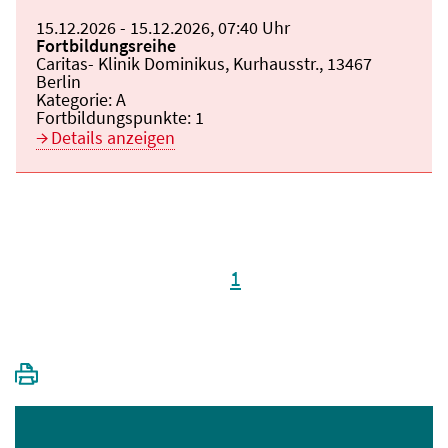
Beginn:
15.12.2026
Ende und Anfangszeit:
-
15.12.2026
,
07:40 Uhr
Veranstaltungstitel:
Fortbildungsreihe
Veranstaltungsort:
Caritas- Klinik Dominikus, Kurhausstr., 13467
Berlin
Kategorie:
A
Fortbildungspunkte:
1
Details anzeigen
1