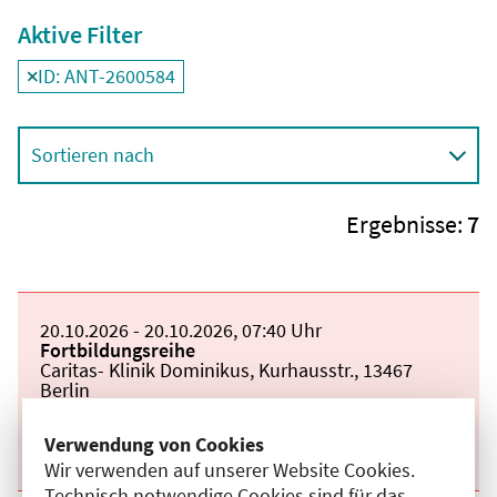
Aktive Filter
ID: ANT-2600584
Filter
deaktivieren und Suchergebnisse neu laden
Sortieren nach
Ergebnisse:
7
Beginn:
20.10.2026
Ende und Anfangszeit:
-
20.10.2026
,
07:40 Uhr
Veranstaltungstitel:
Fortbildungsreihe
Veranstaltungsort:
Caritas- Klinik Dominikus, Kurhausstr., 13467
Berlin
Kategorie:
A
Fortbildungspunkte:
1
Verwendung von Cookies
Details anzeigen
Wir verwenden auf unserer Website Cookies.
Technisch notwendige Cookies sind für das