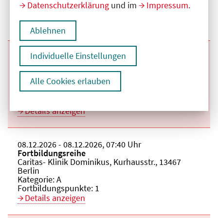
Datenschutzerklärung
und im
Impressum
.
Kategorie:
A
Fortbildungspunkte:
1
Details anzeigen
Ablehnen
Individuelle Einstellungen
Beginn:
01.12.2026
Ende und Anfangszeit:
-
01.12.2026
,
07:40 Uhr
Veranstaltungstitel:
Fortbildungsreihe
Veranstaltungsort:
Caritas- Klinik Dominikus, Kurhausstr., 13467
Alle Cookies erlauben
Berlin
Kategorie:
A
Fortbildungspunkte:
1
Details anzeigen
Beginn:
08.12.2026
Ende und Anfangszeit:
-
08.12.2026
,
07:40 Uhr
Veranstaltungstitel:
Fortbildungsreihe
Veranstaltungsort:
Caritas- Klinik Dominikus, Kurhausstr., 13467
Berlin
Kategorie:
A
Fortbildungspunkte:
1
Details anzeigen