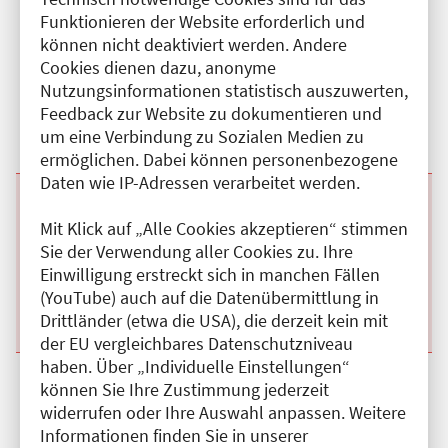
Funktionieren der Website erforderlich und
Beginn:
03.11.2026
Ende und Anfangszeit:
-
03.11.2026
,
07:40 Uhr
können nicht deaktiviert werden. Andere
Veranstaltungstitel:
Fortbildungsreihe
Veranstaltungsort:
Caritas- Klinik Dominikus, Kurhausstr., 13467
Cookies dienen dazu, anonyme
Berlin
Nutzungsinformationen statistisch auszuwerten,
Kategorie:
A
Feedback zur Website zu dokumentieren und
Fortbildungspunkte:
1
um eine Verbindung zu Sozialen Medien zu
Details anzeigen
ermöglichen. Dabei können personenbezogene
Daten wie IP-Adressen verarbeitet werden.
Beginn:
10.11.2026
Ende und Anfangszeit:
-
10.11.2026
,
07:40 Uhr
Veranstaltungstitel:
Fortbildungsreihe
Mit Klick auf „Alle Cookies akzeptieren“ stimmen
Veranstaltungsort:
Caritas- Klinik Dominikus, Kurhausstr., 13467
Sie der Verwendung aller Cookies zu. Ihre
Berlin
Einwilligung erstreckt sich in manchen Fällen
Kategorie:
A
(YouTube) auch auf die Datenübermittlung in
Fortbildungspunkte:
1
Details anzeigen
Drittländer (etwa die USA), die derzeit kein mit
der EU vergleichbares Datenschutzniveau
haben. Über „Individuelle Einstellungen“
Beginn:
17.11.2026
Ende und Anfangszeit:
-
17.11.2026
,
07:40 Uhr
können Sie Ihre Zustimmung jederzeit
Veranstaltungstitel:
Fortbildungsreihe
widerrufen oder Ihre Auswahl anpassen. Weitere
Veranstaltungsort:
Caritas- Klinik Dominikus, Kurhausstr., 13467
Informationen finden Sie in unserer
Berlin