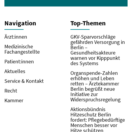
Navigation
Top-Themen
Ärzt:innen
GKV-Sparvorschläge
gefährden Versorgung in
Medizinische
Berlin –
Fachangestellte
Gesundheitsakteure
warnen vor Kipppunkt
Patient:innen
des Systems
Aktuelles
Organspende-Zahlen
erhöhen und Leben
Service & Kontakt
retten – Ärztekammer
Berlin begrüßt neue
Recht
Initiative zur
Widerspruchsregelung
Kammer
Aktionsbündnis
Hitzeschutz Berlin
fordert: Pflegebedürftige
Menschen besser vor
Hitze schützen