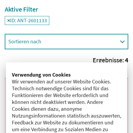
Aktive Filter
ID: ANT-2601133
Filter
deaktivieren und Suchergebnisse neu laden
Sortieren nach
Ergebnisse:
4
Verwendung von Cookies
Wir verwenden auf unserer Website Cookies.
Technisch notwendige Cookies sind für das
Beginn:
09.09.2026
Ende und Anfangszeit:
-
09.09.2026
,
17:30 Uhr
Veranstaltungstitel:
Supervisionsgruppe (Behandlung)
Funktionieren der Website erforderlich und
Veranstaltungsort:
Institut für analytische Kinder- und
können nicht deaktiviert werden. Andere
Jugendlichenpsychotherapie (IAIJP) Esther Bick,
Cookies dienen dazu, anonyme
Dönhoffstr., 12347 Berlin
Nutzungsinformationen statistisch auszuwerten,
Hybrid
Feedback zur Website zu dokumentieren und
Kategorie:
C
um eine Verbindung zu Sozialen Medien zu
Fortbildungspunkte:
3