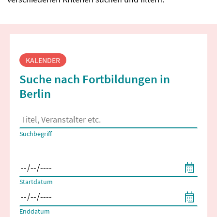
Fortbildungssuche
KALENDER
Suche nach Fortbildungen in
Berlin
Es erscheinen Suchvorschläge, wenn mindestens 2 Zeichen 
Suchbegriff
Filtern nach Start- und Enddatum
Startdatum
Enddatum