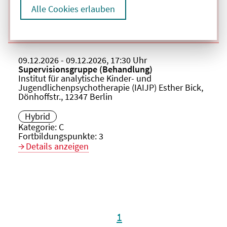
Kategorie:
C
Alle Cookies erlauben
Fortbildungspunkte:
3
Details anzeigen
Beginn:
09.12.2026
Ende und Anfangszeit:
-
09.12.2026
,
17:30 Uhr
Veranstaltungstitel:
Supervisionsgruppe (Behandlung)
Veranstaltungsort:
Institut für analytische Kinder- und
Jugendlichenpsychotherapie (IAIJP) Esther Bick,
Dönhoffstr., 12347 Berlin
Hybrid
Kategorie:
C
Fortbildungspunkte:
3
Details anzeigen
1