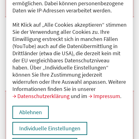
ermöglichen. Dabei können personenbezogene
Details anzeigen
Daten wie IP-Adressen verarbeitet werden.
Mit Klick auf „Alle Cookies akzeptieren“ stimmen
Beginn:
14.10.2026
Ende und Anfangszeit:
-
14.10.2026
,
17:30 Uhr
Sie der Verwendung aller Cookies zu. Ihre
Veranstaltungstitel:
Supervisionsgruppe (Behandlung)
Veranstaltungsort:
Institut für analytische Kinder- und
Einwilligung erstreckt sich in manchen Fällen
Jugendlichenpsychotherapie (IAIJP) Esther Bick,
(YouTube) auch auf die Datenübermittlung in
Dönhoffstr., 12347 Berlin
Drittländer (etwa die USA), die derzeit kein mit
der EU vergleichbares Datenschutzniveau
Hybrid
haben. Über „Individuelle Einstellungen“
Kategorie:
C
Fortbildungspunkte:
3
können Sie Ihre Zustimmung jederzeit
Details anzeigen
widerrufen oder Ihre Auswahl anpassen. Weitere
Informationen finden Sie in unserer
Datenschutzerklärung
und im
Impressum
.
Beginn:
11.11.2026
Ende und Anfangszeit:
-
11.11.2026
,
17:30 Uhr
Veranstaltungstitel:
Supervisionsgruppe (Behandlung)
Ablehnen
Veranstaltungsort:
Institut für analytische Kinder- und
Jugendlichenpsychotherapie (IAIJP) Esther Bick,
Dönhoffstr., 12347 Berlin
Individuelle Einstellungen
Hybrid