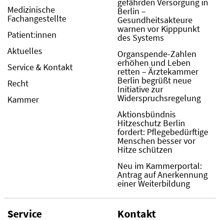
gefährden Versorgung in
Medizinische
Berlin –
Fachangestellte
Gesundheitsakteure
warnen vor Kipppunkt
Patient:innen
des Systems
Aktuelles
Organspende-Zahlen
erhöhen und Leben
Service & Kontakt
retten – Ärztekammer
Berlin begrüßt neue
Recht
Initiative zur
Widerspruchsregelung
Kammer
Aktionsbündnis
Hitzeschutz Berlin
fordert: Pflegebedürftige
Menschen besser vor
Hitze schützen
Neu im Kammerportal:
Antrag auf Anerkennung
einer Weiterbildung
Service
Kontakt