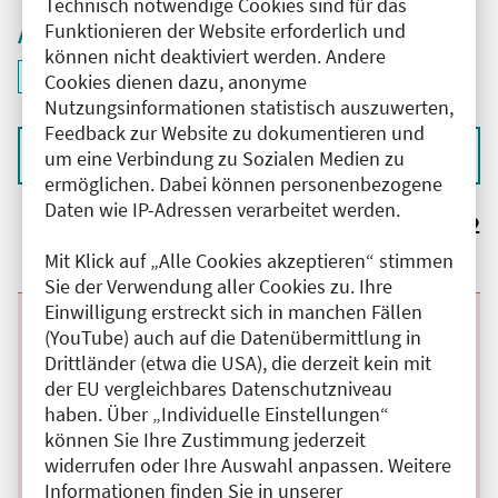
Technisch notwendige Cookies sind für das
Funktionieren der Website erforderlich und
Aktive Filter
können nicht deaktiviert werden. Andere
ID: ANT-2601915
Cookies dienen dazu, anonyme
Filter
deaktivieren und Suchergebnisse neu laden
Nutzungsinformationen statistisch auszuwerten,
Feedback zur Website zu dokumentieren und
Sortieren nach
um eine Verbindung zu Sozialen Medien zu
ermöglichen. Dabei können personenbezogene
Daten wie IP-Adressen verarbeitet werden.
Ergebnisse:
2
Mit Klick auf „Alle Cookies akzeptieren“ stimmen
Sie der Verwendung aller Cookies zu. Ihre
Einwilligung erstreckt sich in manchen Fällen
Beginn:
10.09.2026
Ende und Anfangszeit:
-
10.09.2026
,
16:30 Uhr
(YouTube) auch auf die Datenübermittlung in
Veranstaltungstitel:
Online- Fortbildungsreihe „Psychokardiologie
Drittländer (etwa die USA), die derzeit kein mit
im Fokus“
der EU vergleichbares Datenschutzniveau
Veranstaltungsort:
Online
haben. Über „Individuelle Einstellungen“
Kategorie:
A
Fortbildungspunkte:
2
können Sie Ihre Zustimmung jederzeit
Details anzeigen
widerrufen oder Ihre Auswahl anpassen. Weitere
Informationen finden Sie in unserer