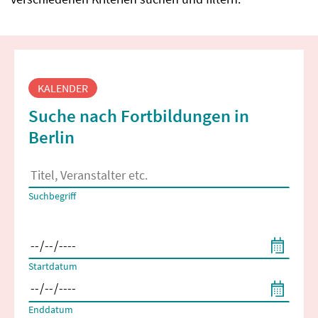
Fortbildungssuche
KALENDER
Suche nach Fortbildungen in
Berlin
Es erscheinen Suchvorschläge, wenn mindestens 2 Zeichen 
Suchbegriff
Filtern nach Start- und Enddatum
Startdatum
Enddatum