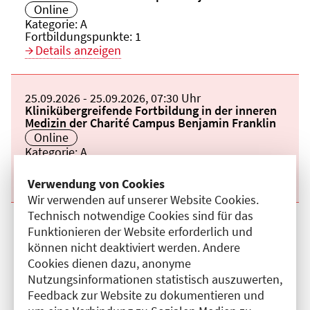
Veranstaltungsort:
Online
Kategorie:
A
Fortbildungspunkte:
1
Details anzeigen
Beginn:
25.09.2026
Ende und Anfangszeit:
-
25.09.2026
,
07:30 Uhr
Veranstaltungstitel:
Klinikübergreifende Fortbildung in der inneren
Medizin der Charité Campus Benjamin Franklin
Veranstaltungsort:
Online
Kategorie:
A
Fortbildungspunkte:
1
Details anzeigen
Verwendung von Cookies
Wir verwenden auf unserer Website Cookies.
Technisch notwendige Cookies sind für das
Beginn:
02.10.2026
Ende und Anfangszeit:
-
02.10.2026
,
07:30 Uhr
Funktionieren der Website erforderlich und
Veranstaltungstitel:
Klinikübergreifende Fortbildung in der inneren
können nicht deaktiviert werden. Andere
Medizin der Charité Campus Benjamin Franklin
Cookies dienen dazu, anonyme
Veranstaltungsort:
Online
Nutzungsinformationen statistisch auszuwerten,
Kategorie:
A
Fortbildungspunkte:
1
Feedback zur Website zu dokumentieren und
Details anzeigen