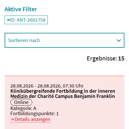
Aktive Filter
ID: ANT-2602758
Filter
deaktivieren und Suchergebnisse neu laden
Sortieren nach
Ergebnisse:
15
Beginn:
28.08.2026
Ende und Anfangszeit:
-
28.08.2026
,
07:30 Uhr
Veranstaltungstitel:
Klinikübergreifende Fortbildung in der inneren
Medizin der Charité Campus Benjamin Franklin
Veranstaltungsort:
Online
Kategorie:
A
Fortbildungspunkte:
1
Details anzeigen