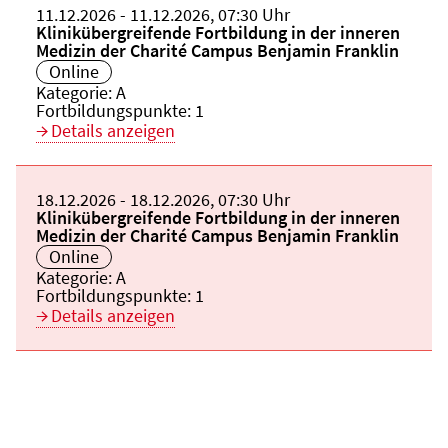
Beginn:
11.12.2026
Ende und Anfangszeit:
-
11.12.2026
,
07:30 Uhr
Veranstaltungstitel:
Klinikübergreifende Fortbildung in der inneren
Medizin der Charité Campus Benjamin Franklin
Veranstaltungsort:
Online
Kategorie:
A
Fortbildungspunkte:
1
Details anzeigen
Beginn:
18.12.2026
Ende und Anfangszeit:
-
18.12.2026
,
07:30 Uhr
Veranstaltungstitel:
Klinikübergreifende Fortbildung in der inneren
Medizin der Charité Campus Benjamin Franklin
Veranstaltungsort:
Online
Kategorie:
A
Fortbildungspunkte:
1
Details anzeigen