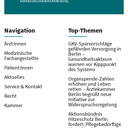
Navigation
Top-Themen
Ärzt:innen
GKV-Sparvorschläge
gefährden Versorgung in
Medizinische
Berlin –
Fachangestellte
Gesundheitsakteure
warnen vor Kipppunkt
Patient:innen
des Systems
Aktuelles
Organspende-Zahlen
erhöhen und Leben
Service & Kontakt
retten – Ärztekammer
Berlin begrüßt neue
Recht
Initiative zur
Widerspruchsregelung
Kammer
Aktionsbündnis
Hitzeschutz Berlin
fordert: Pflegebedürftige