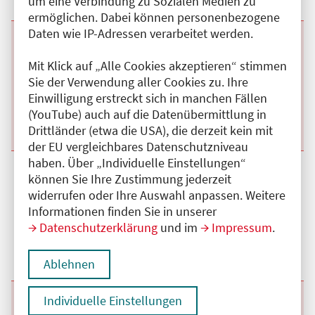
um eine Verbindung zu Sozialen Medien zu
ermöglichen. Dabei können personenbezogene
Daten wie IP-Adressen verarbeitet werden.
Beginn:
09.10.2026
Ende und Anfangszeit:
-
09.10.2026
,
07:30 Uhr
Veranstaltungstitel:
Klinikübergreifende Fortbildung in der inneren
Mit Klick auf „Alle Cookies akzeptieren“ stimmen
Medizin der Charité Campus Benjamin Franklin
Sie der Verwendung aller Cookies zu. Ihre
Veranstaltungsort:
Online
Einwilligung erstreckt sich in manchen Fällen
Kategorie:
A
Fortbildungspunkte:
1
(YouTube) auch auf die Datenübermittlung in
Details anzeigen
Drittländer (etwa die USA), die derzeit kein mit
der EU vergleichbares Datenschutzniveau
haben. Über „Individuelle Einstellungen“
Beginn:
16.10.2026
Ende und Anfangszeit:
-
16.10.2026
,
07:30 Uhr
können Sie Ihre Zustimmung jederzeit
Veranstaltungstitel:
Klinikübergreifende Fortbildung in der inneren
widerrufen oder Ihre Auswahl anpassen. Weitere
Medizin der Charité Campus Benjamin Franklin
Informationen finden Sie in unserer
Veranstaltungsort:
Online
Datenschutzerklärung
und im
Impressum
.
Kategorie:
A
Fortbildungspunkte:
1
Details anzeigen
Ablehnen
Individuelle Einstellungen
Beginn:
06.11.2026
Ende und Anfangszeit:
-
06.11.2026
,
07:30 Uhr