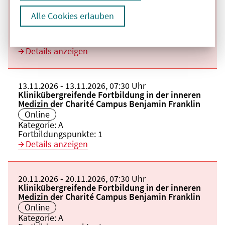
Veranstaltungstitel:
Klinikübergreifende Fortbildung in der inneren
Medizin der Charité Campus Benjamin Franklin
Alle Cookies erlauben
Veranstaltungsort:
Online
Kategorie:
A
Fortbildungspunkte:
1
Details anzeigen
Beginn:
13.11.2026
Ende und Anfangszeit:
-
13.11.2026
,
07:30 Uhr
Veranstaltungstitel:
Klinikübergreifende Fortbildung in der inneren
Medizin der Charité Campus Benjamin Franklin
Veranstaltungsort:
Online
Kategorie:
A
Fortbildungspunkte:
1
Details anzeigen
Beginn:
20.11.2026
Ende und Anfangszeit:
-
20.11.2026
,
07:30 Uhr
Veranstaltungstitel:
Klinikübergreifende Fortbildung in der inneren
Medizin der Charité Campus Benjamin Franklin
Veranstaltungsort:
Online
Kategorie:
A