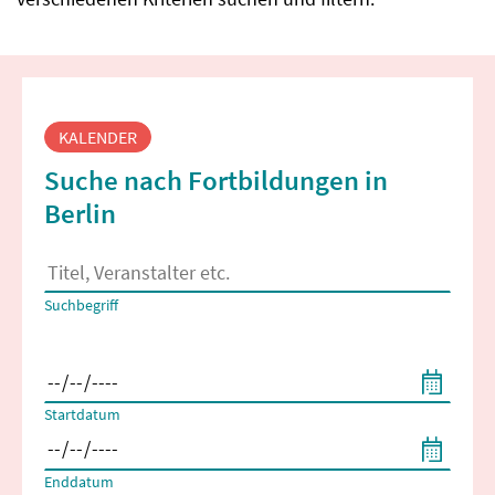
Fortbildungssuche
KALENDER
Suche nach Fortbildungen in
Berlin
Es erscheinen Suchvorschläge, wenn mindestens 2 Zeichen 
Suchbegriff
Filtern nach Start- und Enddatum
Startdatum
Enddatum