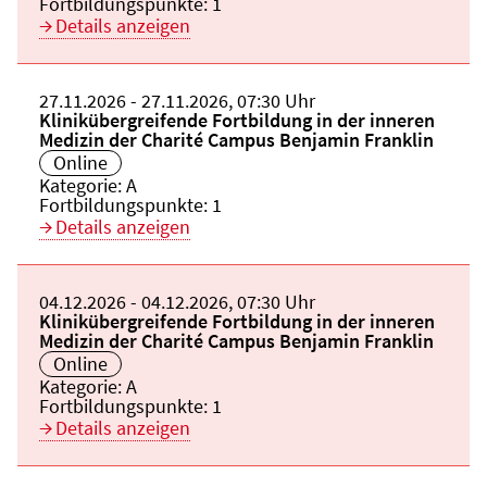
Fortbildungspunkte:
1
Details anzeigen
Beginn:
27.11.2026
Ende und Anfangszeit:
-
27.11.2026
,
07:30 Uhr
Veranstaltungstitel:
Klinikübergreifende Fortbildung in der inneren
Medizin der Charité Campus Benjamin Franklin
Veranstaltungsort:
Online
Kategorie:
A
Fortbildungspunkte:
1
Details anzeigen
Beginn:
04.12.2026
Ende und Anfangszeit:
-
04.12.2026
,
07:30 Uhr
Veranstaltungstitel:
Klinikübergreifende Fortbildung in der inneren
Medizin der Charité Campus Benjamin Franklin
Veranstaltungsort:
Online
Kategorie:
A
Fortbildungspunkte:
1
Details anzeigen