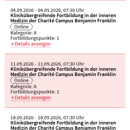
Beginn:
04.09.2026
Ende und Anfangszeit:
-
04.09.2026
,
07:30 Uhr
Veranstaltungstitel:
Klinikübergreifende Fortbildung in der inneren
Medizin der Charité Campus Benjamin Franklin
Veranstaltungsort:
Online
Kategorie:
A
Fortbildungspunkte:
1
Details anzeigen
Beginn:
11.09.2026
Ende und Anfangszeit:
-
11.09.2026
,
07:30 Uhr
Veranstaltungstitel:
Klinikübergreifende Fortbildung in der inneren
Medizin der Charité Campus Benjamin Franklin
Veranstaltungsort:
Online
Kategorie:
A
Fortbildungspunkte:
1
Details anzeigen
Beginn:
18.09.2026
Ende und Anfangszeit:
-
18.09.2026
,
07:30 Uhr
Veranstaltungstitel:
Klinikübergreifende Fortbildung in der inneren
Medizin der Charité Campus Benjamin Franklin