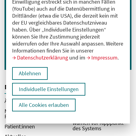
Einwilligung erstreckt sich in manchen Fällen
(YouTube) auch auf die Datenübermittlung in
Drittländer (etwa die USA), die derzeit kein mit
Anmelden
der EU vergleichbares Datenschutzniveau
haben. Über „Individuelle Einstellungen“
Ich bin mit der Verarbeitung meiner Daten
können Sie Ihre Zustimmung jederzeit
zum Erhalt des Newsletters einverstanden.
widerrufen oder Ihre Auswahl anpassen. Weitere
Hier geht es zu unserer
Informationen finden Sie in unserer
Datenschutzerklärung
.
Datenschutzerklärung
und im
Impressum
.
Ablehnen
Navigation
Top-Themen
Individuelle Einstellungen
Ärzt:innen
GKV-Sparvorschläge
Alle Cookies erlauben
gefährden Versorgung in
Medizinische
Berlin –
Fachangestellte
Gesundheitsakteure
warnen vor Kipppunkt
Patient:innen
des Systems