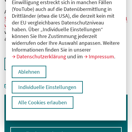
Einwilligung erstreckt sich in manchen Fällen
(YouTube) auch auf die Datenübermittlung in
Anträge zum Sondertausch (vgl.
medisign:
Drittländer (etwa die USA), die derzeit kein mit
Sondertausch 2025: Jetzt zum eHBA der Generation 2.1
der EU vergleichbares Datenschutzniveau
wechseln
), bei denen keine Datenänderung vorliegt,
haben. Über „Individuelle Einstellungen“
werden hingegen sukzessive durch medisign
können Sie Ihre Zustimmung jederzeit
abgearbeitet.
widerrufen oder Ihre Auswahl anpassen. Weitere
Informationen finden Sie in unserer
Datenschutzerklärung
und im
Impressum
.
Zurück zur Übersicht
Ablehnen
Individuelle Einstellungen
Alle Cookies erlauben
Immer informiert bleiben
Melden Sie sich für unseren Newsletter an:
E-Mail-Adresse eingeben