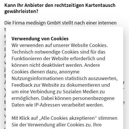
Kann Ihr Anbieter den rechtzeitigen Kartentausch
gewährleisten?
Die Firma medisign GmbH stellt nach einer internen
technischen Umstellung derzeit (Stand 28.10.2025)
noch keine vollumfängliche funktionierende
Verwendung von Cookies
Schnittstelle bereit, die benötigt wird, damit die
Wir verwenden auf unserer Website Cookies.
Landesärztekammern bestätigen können, dass Sie
Technisch notwendige Cookies sind für das
Ärztin/Arzt sind. Diese Bestätigung ist erforderlich,
Funktionieren der Website erforderlich und
wenn sich in den Jahren seit der Beantragung Ihres
können nicht deaktiviert werden. Andere
jetzigen eA wichtige Daten geändert haben, zum
Cookies dienen dazu, anonyme
Beispiel Name oder Wechsel der zuständigen
Nutzungsinformationen statistisch auszuwerten,
Ärztekammer. Es können in diesen Fällen aktuell weder
Feedback zur Website zu dokumentieren und
vorbefüllte Folgeanträge über die Mitgliederportale der
um eine Verbindung zu Sozialen Medien zu
Ärztekammern gestellt noch bereits gestellte Anträge
ermöglichen. Dabei können personenbezogene
bearbeitet werden. Vor diesem Hintergrund müssen Sie
Daten wie IP-Adressen verarbeitet werden.
entscheiden, ob Sie auf die Herstellung der
vollständigen Funktionstüchtigkeit warten oder ggfs.
Mit Klick auf „Alle Cookies akzeptieren“ stimmen
einen Wechsel zu einem anderen Anbieter vornehmen
Sie der Verwendung aller Cookies zu. Ihre
wollen.