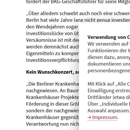
fordert der BKG-Geschäftsführer für seine Mitgli
„Über alledem schwebt auch noch eine schwer
Berlin hat viele Jahre lang nicht genug investier
den Wendejahren sogar um zwei Drittel geschrum
Investitionslücke von über 2 Milliarden Euro au
Verwendung von C
Versäumnisse ist mit dem Haushaltsentwurf eb
Wir verwenden auf 
werden demnächst auch weniger finanzielle Flex
Funktionieren der 
Eigenmitteln zu kompensieren. Damit kommt es
dienen dazu, anony
Investitionsverpflichtung der Länder“, so Schrei
dokumentieren und
personenbezogene D
Kein Wunschkonzert, sondern nachgewiesene
„Die Berliner Krankenhausgesellschaft hat in e
Mit Klick auf „Alle
nachgewiesen. An Baumaßnahmen und Anschaff
Einwilligung erstre
Krankenhäuser Projekte im Umfang von 3,5 Mil
Drittländer (etwa d
Förderung in dieser Größenordnung ist kein W
Über „Individuelle
sondern der nachgewiesene Umfang für diesen 
Auswahl anpassen. 
Krankenhäuser gegenüber dem Land Berlin habe
Impressum
.
Verantwortung nun nicht länger entziehen“, erl