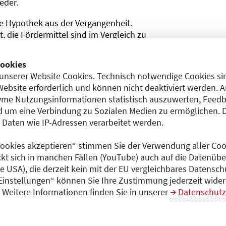
eder.
e Hypothek aus der Vergangenheit.
t, die Fördermittel sind im Vergleich zu
pft. So ist eine gigantische
fgelaufen. Ein Aufholen dieser
ookies
enfalls nicht möglich. Krankenhäuser
unserer Website Cookies. Technisch notwendige Cookies sin
ibilität haben, diese Ausfälle mit
Website erforderlich und können nicht deaktiviert werden. 
 jetzt zum Schwur für die
me Nutzungsinformationen statistisch auszuwerten, Feedb
ner weiter.
 um eine Verbindung zu Sozialen Medien zu ermöglichen. 
aten wie IP-Adressen verarbeitet werden.
r Bedarf
iner Erhebung den Investitionsbedarf
 Cookies akzeptieren“ stimmen Sie der Verwendung aller Cook
ung aufwendiger Geräte haben die
ckt sich in manchen Fällen (YouTube) auch auf die Datenübe
liarden Euro zusammengetragen. Eine
ie USA), die derzeit kein mit der EU vergleichbares Datensc
unschkonzert der Krankenhäuser,
 Einstellungen“ können Sie Ihre Zustimmung jederzeit wider
gesetzlichen Anspruch, den die
Weitere Informationen finden Sie in unserer
Datenschutz
n. Berlin kann sich dieser
äutert Schreiner.