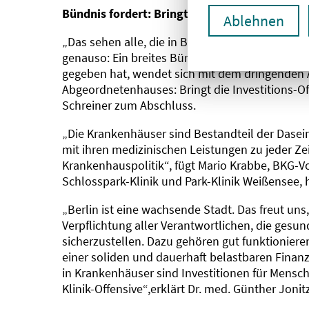
Bündnis fordert: Bringt die Investitions-Offe
Ablehnen
„Das sehen alle, die in Berlin Verantwortung f
genauso: Ein breites Bündnis, was es in dieser 
gegeben hat, wendet sich mit dem dringenden A
Abgeordnetenhauses: Bringt die Investitions-Of
Schreiner zum Abschluss.
„Die Krankenhäuser sind Bestandteil der Dase
mit ihren medizinischen Leistungen zu jeder Zeit
Krankenhauspolitik“, fügt Mario Krabbe, BKG-V
Schlosspark-Klinik und Park-Klinik Weißensee, 
„Berlin ist eine wachsende Stadt. Das freut uns
Verpflichtung aller Verantwortlichen, die gesu
sicherzustellen. Dazu gehören gut funktioniere
einer soliden und dauerhaft belastbaren Fina
in Krankenhäuser sind Investitionen für Mensch
Klinik-Offensive“,erklärt Dr. med. Günther Joni