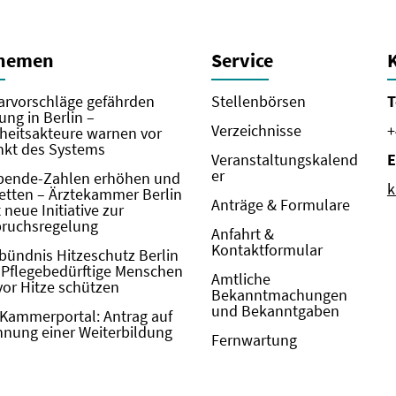
Themen
Service
rvorschläge gefährden
Stellenbörsen
T
ung in Berlin –
Verzeichnisse
+
eitsakteure warnen vor
kt des Systems
Veranstaltungskalend
E
er
pende-Zahlen erhöhen und
k
etten – Ärztekammer Berlin
Anträge & Formulare
neue Initiative zur
pruchsregelung
Anfahrt &
Kontaktformular
bündnis Hitzeschutz Berlin
: Pflegebedürftige Menschen
Amtliche
vor Hitze schützen
Bekanntmachungen
und Bekanntgaben
Kammerportal: Antrag auf
nung einer Weiterbildung
Fernwartung