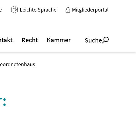
e
Leichte Sprache
Mitgliederportal
ntakt
Recht
Kammer
Suche
bgeordnetenhaus
:
n