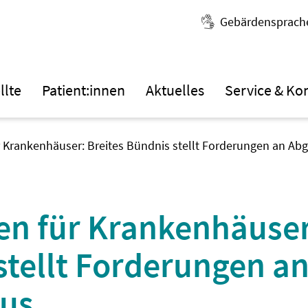
Gebärdensprach
llte
Patient:innen
Aktuelles
Service & Ko
ür Krankenhäuser: Breites Bündnis stellt Forderungen an A
nen für Krankenhäuser
stellt Forderungen a
us