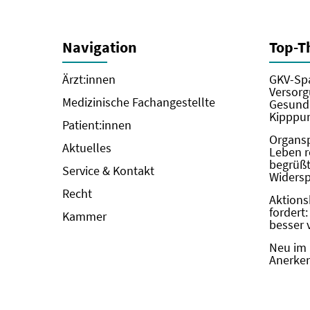
Navigation
Top-
Ärzt:innen
GKV-Spa
Versorg
Medizinische Fachangestellte
Gesundh
Kipppun
Patient:innen
Organs
Aktuelles
Leben r
begrüßt 
Service & Kontakt
Widers
Recht
Aktions
fordert
Kammer
besser 
Neu im 
Anerken