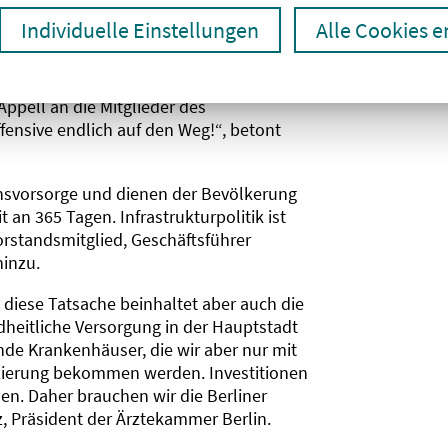
nsive endlich auf den Weg
Individuelle Einstellungen
Alle Cookies 
ür die Gesundheitsversorgung haben,
Form in Berlin bislang noch nicht
ppell an die Mitglieder des
fensive endlich auf den Weg!“, betont
insvorsorge und dienen der Bevölkerung
 an 365 Tagen. Infrastrukturpolitik ist
orstandsmitglied, Geschäftsführer
hinzu.
, diese Tatsache beinhaltet aber auch die
ndheitliche Versorgung in der Hauptstadt
nde Krankenhäuser, die wir aber nur mit
nzierung bekommen werden. Investitionen
en. Daher brauchen wir die Berliner
tz, Präsident der Ärztekammer Berlin.