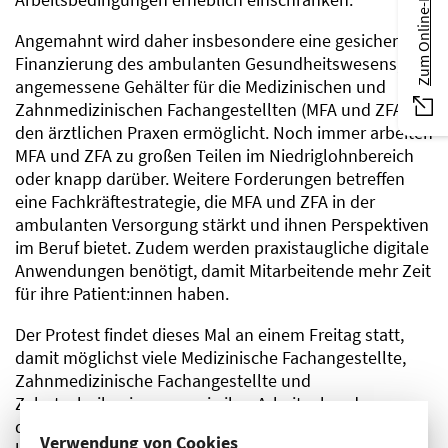
Zum Online-Magazin
Angemahnt wird daher insbesondere eine gesicherte
Finanzierung des ambulanten Gesundheitswesens, die
angemessene Gehälter für die Medizinischen und
Zahnmedizinischen Fachangestellten (MFA und ZFA) in
den ärztlichen Praxen ermöglicht. Noch immer arbeiten
MFA und ZFA zu großen Teilen im Niedriglohnbereich
oder knapp darüber. Weitere Forderungen betreffen
eine Fachkräftestrategie, die MFA und ZFA in der
ambulanten Versorgung stärkt und ihnen Perspektiven
im Beruf bietet. Zudem werden praxistaugliche digitale
Anwendungen benötigt, damit Mitarbeitende mehr Zeit
für ihre Patient:innen haben.
Der Protest findet dieses Mal an einem Freitag statt,
damit möglichst viele Medizinische Fachangestellte,
Zahnmedizinische Fachangestellte und
Zahntechniker:innen sowie ihre Arbeitgebenden aus
dem gesamten Bundesgebiet nach Berlin kommen
Verwendung von Cookies