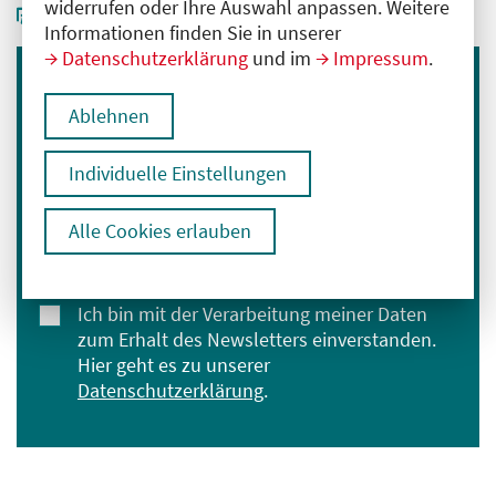
widerrufen oder Ihre Auswahl anpassen. Weitere
Informationen finden Sie in unserer
Datenschutzerklärung
und im
Impressum
.
Immer informiert bleiben
Ablehnen
Melden Sie sich für unseren Newsletter an:
Individuelle Einstellungen
E-Mail-Adresse eingeben
Alle Cookies erlauben
Anmelden
Ich bin mit der Verarbeitung meiner Daten
zum Erhalt des Newsletters einverstanden.
Hier geht es zu unserer
Datenschutzerklärung
.