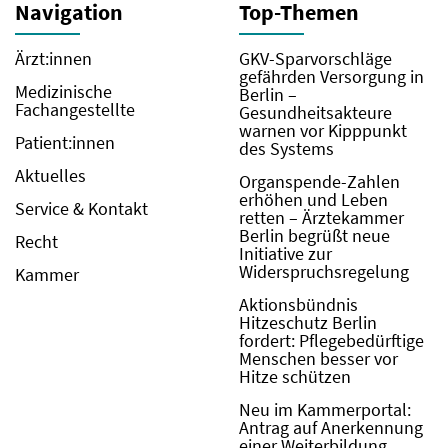
Navigation
Top-Themen
Ärzt:innen
GKV-Sparvorschläge
gefährden Versorgung in
Medizinische
Berlin –
Fachangestellte
Gesundheitsakteure
warnen vor Kipppunkt
Patient:innen
des Systems
Aktuelles
Organspende-Zahlen
erhöhen und Leben
Service & Kontakt
retten – Ärztekammer
Berlin begrüßt neue
Recht
Initiative zur
Widerspruchsregelung
Kammer
Aktionsbündnis
Hitzeschutz Berlin
fordert: Pflegebedürftige
Menschen besser vor
Hitze schützen
Neu im Kammerportal:
Antrag auf Anerkennung
einer Weiterbildung