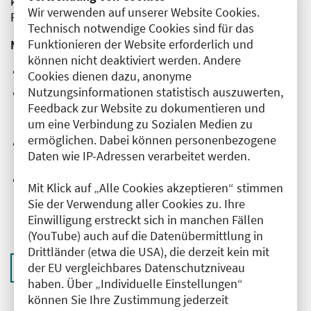
können. Die Ärztekammer Berlin unterstützt die
Wir verwenden auf unserer Website Cookies.
Protestaktion.
Technisch notwendige Cookies sind für das
Funktionieren der Website erforderlich und
MFA-Protesttag
können nicht deaktiviert werden. Andere
Datum: Freitag, 8. September 2023
Cookies dienen dazu, anonyme
Nutzungsinformationen statistisch auszuwerten,
Zeit: 12–13 Uhr Gespräche mit
Feedback zur Website zu dokumentieren und
Bundestagsabgeordneten, Bürger:innen sowie
Vertreter:innen der Presse; 13–15 Uhr Kundgebung
um eine Verbindung zu Sozialen Medien zu
ermöglichen. Dabei können personenbezogene
Ort: Pariser Platz, vor dem Brandenburger Tor in
Daten wie IP-Adressen verarbeitet werden.
Berlin
Weitere Informationen und Anmeldung:
Mit Klick auf „Alle Cookies akzeptieren“ stimmen
https://www.vmf-online.de/verband/termine/t-
Sie der Verwendung aller Cookies zu. Ihre
2023-09-08-protest-berlin
Einwilligung erstreckt sich in manchen Fällen
(YouTube) auch auf die Datenübermittlung in
Drittländer (etwa die USA), die derzeit kein mit
der EU vergleichbares Datenschutzniveau
Zurück zur Übersicht
haben. Über „Individuelle Einstellungen“
können Sie Ihre Zustimmung jederzeit